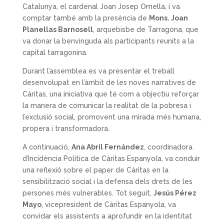
Catalunya, el cardenal Joan Josep Omella, i va
comptar també amb la presència de
Mons. Joan
Planellas Barnosell
, arquebisbe de Tarragona, que
va donar la benvinguda als participants reunits a la
capital tarragonina.
Durant l’assemblea es va presentar el treball
desenvolupat en l’àmbit de les noves narratives de
Càritas, una iniciativa que té com a objectiu reforçar
la manera de comunicar la realitat de la pobresa i
l’exclusió social, promovent una mirada més humana,
propera i transformadora.
A continuació,
Ana Abril Fernández
, coordinadora
d’Incidència Política de Càritas Espanyola, va conduir
una reflexió sobre el paper de Càritas en la
sensibilització social i la defensa dels drets de les
persones més vulnerables. Tot seguit,
Jesús Pérez
Mayo
, vicepresident de Càritas Espanyola, va
convidar els assistents a aprofundir en la identitat