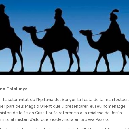
s de Catalunya
 la solemnitat de l’Epifania del Senyor, la festa de la manifestaci
s per part dels Mags d’Orient que li presentaren el seu homenatge
isteri de la fe en Crist. L’or fa referència a la reialesa de Jesús;
 mirra, al misteri d’allò que s’esdevindrà en la seva Passió.