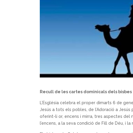
Recull de les cartes dominicals dels bisbe
L’Església celebra el proper dimarts 6 de gener
Jesús a tots els pobles, de l’Adoració a Jesú
oferint-li or, encens i mirra, tres aspectes del m
l’encens, a la seva condició de Fill de Déu, i la