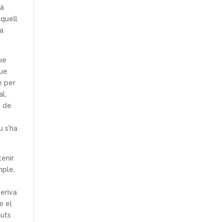
cà
quell
 a
que
que
e per
al,
t de
u s’ha
tenir
mple,
deriva
e el
çuts