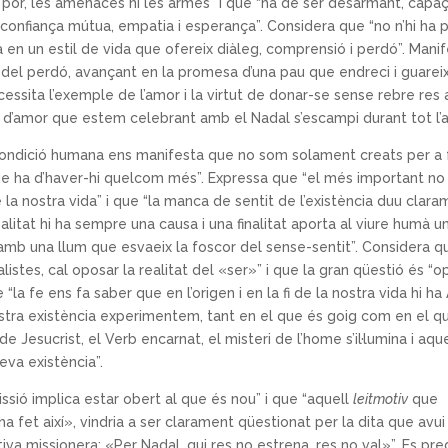
a por, les amenaces ni les armes” i que “ha de ser desarmant, capa
ar confiança mútua, empatia i esperança”. Considera que “no n’hi ha 
 en un estil de vida que ofereix diàleg, comprensió i perdó”. Mani
s del perdó, avançant en la promesa d’una pau que endreci i guareix
essita l’exemple de l’amor i la virtut de donar-se sense rebre res 
 d’amor que estem celebrant amb el Nadal s’escampi durant tot l’a
 condició humana ens manifesta que no som solament creats per a 
 que ha d’haver-hi quelcom més”. Expressa que “el més important no
é la nostra vida” i que “la manca de sentit de l’existència duu clar
ealitat hi ha sempre una causa i una finalitat aporta al viure humà u
a amb una llum que esvaeix la foscor del sense-sentit”. Considera q
listes, cal oposar la realitat del «ser»” i que la gran qüestió és “o
la fe ens fa saber que en l’origen i en la fi de la nostra vida hi ha
nostra existència experimentem, tant en el que és goig com en el qu
de Jesucrist, el Verb encarnat, el misteri de l’home s’il·lumina i aqu
eva existència”.
missió implica estar obert al que és nou” i que “aquell
leitmotiv
que
a fet així», vindria a ser clarament qüestionat per la dita que avui
a missionera: «Per Nadal, qui res no estrena, res no val»”. Es pr