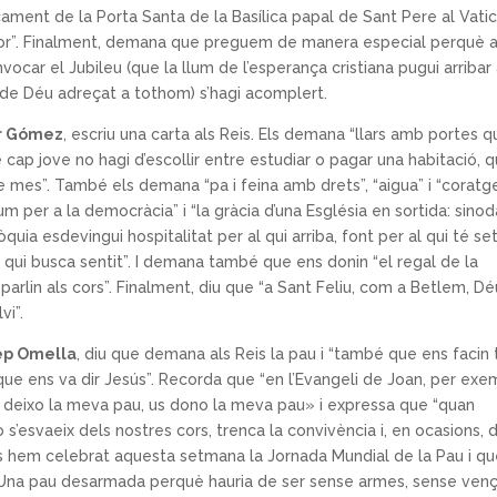
ament de la Porta Santa de la Basílica papal de Sant Pere al Vati
yor”. Finalment, demana que preguem de manera especial perquè a
car el Jubileu (que la llum de l’esperança cristiana pugui arribar
 de Déu adreçat a tothom) s’hagi acomplert.
r Gómez
, escriu una carta als Reis. Els demana “llars amb portes 
e cap jove no hagi d’escollir entre estudiar o pagar una habitació, 
de mes”. També els demana “pa i feina amb drets”, “aigua” i “coratg
lum per a la democràcia” i “la gràcia d’una Església en sortida: sinod
quia esdevingui hospitalitat per al qui arriba, font per al qui té se
l qui busca sentit”. I demana també que ens donin “el regal de la
parlin als cors”. Finalment, diu que “a Sant Feliu, com a Betlem, Dé
vi”.
ep Omella
, diu que demana als Reis la pau i “també que ens facin 
 que ens va dir Jesús”. Recorda que “en l’Evangeli de Joan, per exe
Us deixo la meva pau, us dono la meva pau» i expressa que “quan
s’esvaeix dels nostres cors, trenca la convivència i, en ocasions, 
ians hem celebrat aquesta setmana la Jornada Mundial de la Pau i qu
Una pau desarmada perquè hauria de ser sense armes, sense ven