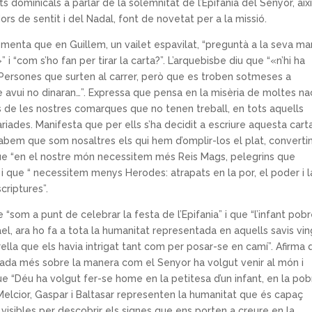
s dominicals a parlar de la solemnitat de l’Epifania del Senyor, ai
rs de sentit i del Nadal, font de novetat per a la missió.
omenta que en Guillem, un vailet espavilat, “preguntà a la seva ma
 i “com s’ho fan per tirar la carta?”. L’arquebisbe diu que “«n’hi ha
ersones que surten al carrer, però que es troben sotmeses a
avui no dinaran…”. Expressa que pensa en la misèria de moltes na
ts de les nostres comarques que no tenen treball, en tots aquells
ades. Manifesta que per ells s’ha decidit a escriure aquesta carta
 sabem que som nosaltres els qui hem d’omplir-los el plat, converti
u que “en el nostre món necessitem més Reis Mags, pelegrins que
i que “ necessitem menys Herodes: atrapats en la por, el poder i l
criptures”.
e “som a punt de celebrar la festa de l’Epifania” i que “l’infant pob
rael, ara ho fa a tota la humanitat representada en aquells savis vi
rella que els havia intrigat tant com per posar-se en camí”. Afirma
gada més sobre la manera com el Senyor ha volgut venir al món i
e “Déu ha volgut fer-se home en la petitesa d’un infant, en la pob
 “Melcior, Gaspar i Baltasar representen la humanitat que és capaç
 visibles per descobrir els signes que ens porten a creure en la