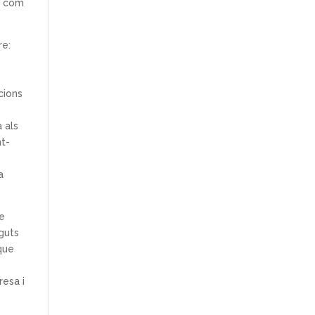
xí com
re:
cions
 als
nt-
a
re
nguts
 que
resa i