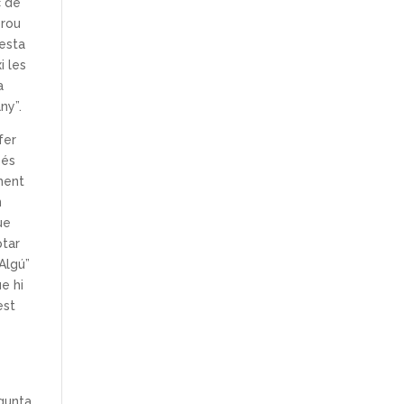
ç de
prou
festa
i les
a
ny”.
fer
 és
ament
n
ue
ptar
 Algú”
e hi
est
egunta