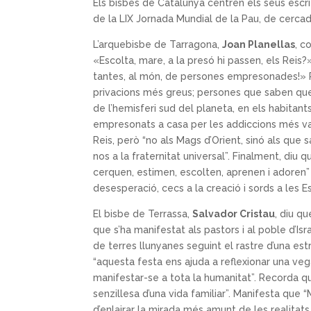
Els bisbes de Catalunya centren els seus escrit
de la LIX Jornada Mundial de la Pau, de cercado
L’arquebisbe de Tarragona,
Joan Planellas
, c
«Escolta, mare, a la presó hi passen, els Reis?»”
tantes, al món, de persones empresonades!» P
privacions més greus; persones que saben que 
de l’hemisferi sud del planeta, en els habitan
empresonats a casa per les addiccions més vari
Reis, però “no als Mags d’Orient, sinó als que
nos a la fraternitat universal”. Finalment, di
cerquen, estimen, escolten, aprenen i adoren” 
desesperació, cecs a la creació i sords a les Es
El bisbe de Terrassa,
Salvador Cristau
, diu qu
que s’ha manifestat als pastors i al poble d’Is
de terres llunyanes seguint el rastre d’una est
“aquesta festa ens ajuda a reflexionar una ve
manifestar-se a tota la humanitat”. Recorda qu
senzillesa d’una vida familiar”. Manifesta que
d’enlairar la mirada més amunt de les realitats