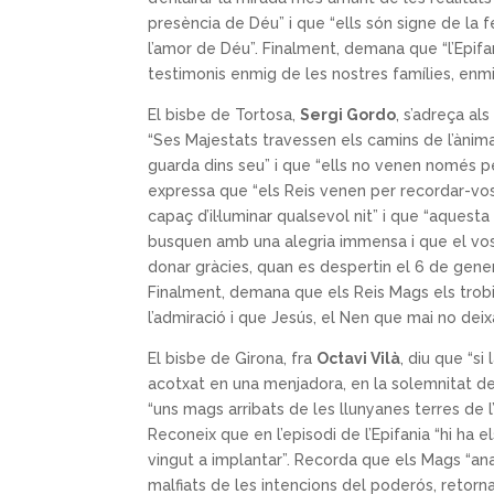
presència de Déu” i que “ells són signe de la f
l’amor de Déu”. Finalment, demana que “l’Epifan
testimonis enmig de les nostres famílies, enm
El bisbe de Tortosa,
Sergi Gordo
, s’adreça al
“Ses Majestats travessen els camins de l’ànim
guarda dins seu” i que “ells no venen només p
expressa que “els Reis venen per recordar-vos
capaç d’il·luminar qualsevol nit” i que “aquest
busquen amb una alegria immensa i que el vost
donar gràcies, quan es despertin el 6 de gener:
Finalment, demana que els Reis Mags els trobin
l’admiració i que Jesús, el Nen que mai no deix
El bisbe de Girona, fra
Octavi Vilà
, diu que “si
acotxat en una menjadora, en la solemnitat de 
“uns mags arribats de les llunyanes terres de l
Reconeix que en l’episodi de l’Epifania “hi ha
vingut a implantar”. Recorda que els Mags “an
malfiats de les intencions del poderós, retorn