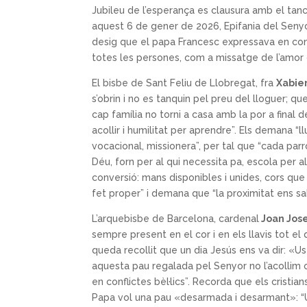
Jubileu de l’esperança es clausura amb el tanc
aquest 6 de gener de 2026, Epifania del Sen
desig que el papa Francesc expressava en convo
totes les persones, com a missatge de l’amor
El bisbe de Sant Feliu de Llobregat, fra
Xabie
s’obrin i no es tanquin pel preu del lloguer; qu
cap família no torni a casa amb la por a final 
acollir i humilitat per aprendre”. Els demana “l
vocacional, missionera”, per tal que “cada parrò
Déu, forn per al qui necessita pa, escola per a
conversió: mans disponibles i unides, cors que 
fet proper” i demana que “la proximitat ens sal
L’arquebisbe de Barcelona, cardenal
Joan Jos
sempre present en el cor i en els llavis tot el
queda recollit que un dia Jesús ens va dir: «
aquesta pau regalada pel Senyor no l’acollim o 
en conflictes bèl·lics”. Recorda que els crist
Papa vol una pau «desarmada i desarmant»: “