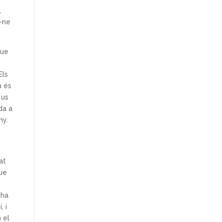
,
r-ne
que
Els
u és
 us
da a
ny.
at
que
 ha
, i
 el