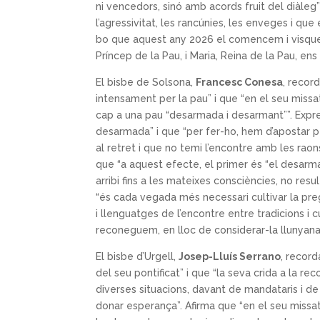
ni vencedors, sinó amb acords fruit del diàle
l’agressivitat, les rancúnies, les enveges i que
bo que aquest any 2026 el comencem i visque
Príncep de la Pau, i Maria, Reina de la Pau, ens
El bisbe de Solsona,
Francesc Conesa
, recor
intensament per la pau” i que “en el seu missa
cap a una pau “desarmada i desarmant””. Expre
desarmada” i que “per fer-ho, hem d’apostar pe
al retret i que no temi l’encontre amb les rao
que “a aquest efecte, el primer és “el desarm
arribi fins a les mateixes consciències, no resu
“és cada vegada més necessari cultivar la pregàr
i llenguatges de l’encontre entre tradicions i c
reconeguem, en lloc de considerar-la llunyana 
El bisbe d’Urgell,
Josep-Lluís Serrano
, recor
del seu pontificat” i que “la seva crida a la re
diverses situacions, davant de mandataris i de g
donar esperança”. Afirma que “en el seu missa