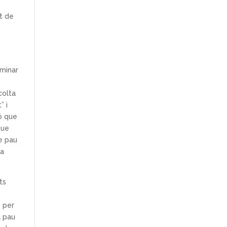
nt de
aminar
colta
” i
ió que
que
de pau
la
ts
s per
a pau