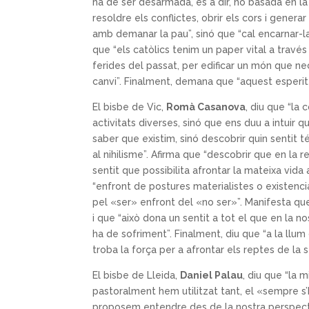
ha de ser desarmada, és a dir, no basada en l
resoldre els conflictes, obrir els cors i gener
amb demanar la pau”, sinó que “cal encarnar-la
que “els catòlics tenim un paper vital a travé
ferides del passat, per edificar un món que nec
canvi”. Finalment, demana que “aquest esperit
El bisbe de Vic,
Romà Casanova
, diu que “la
activitats diverses, sinó que ens duu a intuir
saber que existim, sinó descobrir quin sentit t
al nihilisme”. Afirma que “descobrir que en la r
sentit que possibilita afrontar la mateixa vid
“enfront de postures materialistes o existencia
pel «ser» enfront del «no ser»”. Manifesta que “
i que “això dona un sentit a tot el que en la 
ha de sofriment”. Finalment, diu que “a la llum 
troba la força per a afrontar els reptes de la s
El bisbe de Lleida,
Daniel Palau
, diu que “la 
pastoralment hem utilitzat tant, el «sempre s’h
proposem entendre des de la nostra perspectiv