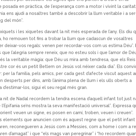
e posada en pràctica, de l’esperança com a motor i vivint la caritat
ia ens ajudi a nosaltres també a descobrir la llum veritable i a se
ig del món”.
s xiquets i les xiquetes davant la nit més esperada de l’any. Els diu 
a, ho remouen tot fins a trobar la llum que cadascun de vosaltres
er deixar-vos regals: venen per recordar-vos com us estima Déu”. 
 que l’alegria sempre reneix, que no esteu sols i que l’amor de Dé
a és la veritable màgia: que Déu us mira amb tendresa, que els Reis
re cor és un petit Betlem on Jesús vol néixer cada dia”. Els convi
 per la família, pels amics, per cada gest d’afecte viscut aquest a
 desperts per dins, amb l’ànima plena de llum i els ulls oberts a
a d’estimar-los, sigui el seu regal més gran.
 la nit de Nadal recordem la tendra escena d’aquell infant tot just n
l’Epifania se’ns mostra la seva manifestació universal”. Expressa 
’orient veuen un signe, es posen en camí, troben, veuen i creuen”.
 els elements que anuncien com és aquest regne que el petit infant
aren, reconegueren a Jesús com a Messies, com a home i com a rei
aren d’amagat” i que “els mags van peregrinar” i “ho recordem quan