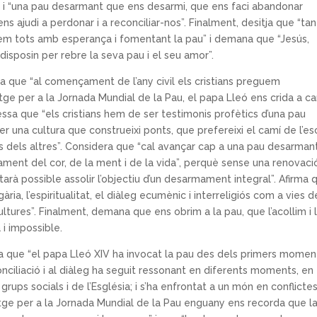
g” i “una pau desarmant que ens desarmi, que ens faci abandonar
 ens ajudi a perdonar i a reconciliar-nos”. Finalment, desitja que “ta
m tots amb esperança i fomentant la pau” i demana que “Jesús,
 disposin per rebre la seva pau i el seu amor”.
da que “al començament de l’any civil els cristians preguem
tge per a la Jornada Mundial de la Pau, el papa Lleó ens crida a c
ssa que “els cristians hem de ser testimonis profètics d’una pau
r una cultura que construeixi ponts, que prefereixi el camí de l’es
ns dels altres”. Considera que “cal avançar cap a una pau desarmant
ament del cor, de la ment i de la vida”, perquè sense una renovac
ltarà possible assolir l’objectiu d’un desarmament integral”. Afirma 
ia, l’espiritualitat, el diàleg ecumènic i interreligiós com a vies 
ultures”. Finalment, demana que ens obrim a la pau, que l’acollim i 
i impossible.
da que “el papa Lleó XIV ha invocat la pau des dels primers momen
conciliació i al diàleg ha seguit ressonant en diferents moments, en
rups socials i de l’Església; i s’ha enfrontat a un món en conflicte
tge per a la Jornada Mundial de la Pau enguany ens recorda que l