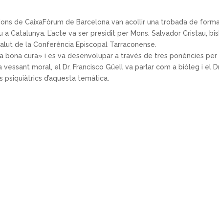
lacions de CaixaFòrum de Barcelona van acollir una trobada de form
 a Catalunya. L’acte va ser presidit per Mons. Salvador Cristau, bi
Salut de la Conferència Episcopal Tarraconense.
na bona cura» i es va desenvolupar a través de tres ponències per
 vessant moral, el Dr. Francisco Güell va parlar com a biòleg i el Dr
 psiquiàtrics d’aquesta temàtica.