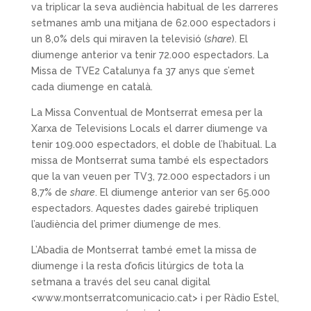
va triplicar la seva audiència habitual de les darreres
setmanes amb una mitjana de 62.000 espectadors i
un 8,0% dels qui miraven la televisió (
share
). El
diumenge anterior va tenir 72.000 espectadors. La
Missa de TVE2 Catalunya fa 37 anys que s’emet
cada diumenge en català.
La Missa Conventual de Montserrat emesa per la
Xarxa de Televisions Locals el darrer diumenge va
tenir 109.000 espectadors, el doble de l’habitual. La
missa de Montserrat suma també els espectadors
que la van veuen per TV3, 72.000 espectadors i un
8,7% de
share
. El diumenge anterior van ser 65.000
espectadors. Aquestes dades gairebé tripliquen
l’audiència del primer diumenge de mes.
L’Abadia de Montserrat també emet la missa de
diumenge i la resta d’oficis litúrgics de tota la
setmana a través del seu canal digital
<www.montserratcomunicacio.cat> i per Ràdio Estel,