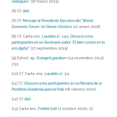
Dialogues”
(27 marzo 2023).
[6] Cf.
ibíd.
[7] Cf.
Mensaje al Presidente Ejecutivo del “World
Economic Forum” en Davos-Klosters
(12 enero 2018).
[8] Cf. Carta enc.
Laudato si’
, 194;
Discurso a los
participantes en un Seminario sobre “El bien común en la
era digital”
(27 septiembre 2019).
[9] Exhort. ap.
Evangelii gaudium
(24 noviembre 2013),
233.
[10] Cf. Carta. enc.
Laudato si’
, 54.
[11] Cf.
Discurso a los participantes en la Plenaria de la
Pontificia Academia para la Vida
(28 febrero 2020).
[12] Cf.
ibíd.
[13] Carta enc.
Fratelli tutti
(3 octubre 2020), 27.