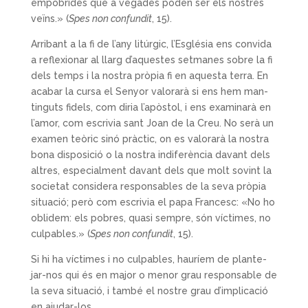
empobrides que a vegades poden ser els nostres
veïns.» (
Spes non confundit
, 15).
Arribant a la fi de l’any litúrgic, l’Església ens convida
a reflexionar al llarg d’aquestes setmanes sobre la fi
dels temps i la nostra pròpia fi en aquesta terra. En
acabar la cursa el Senyor valorarà si ens hem man­
tinguts fidels, com diria l’apòstol, i ens examinarà en
l’amor, com escrivia sant Joan de la Creu. No serà un
examen teòric sinó pràctic, on es valorarà la nostra
bona disposició o la nostra indiferència davant dels
altres, especialment davant dels que molt sovint la
societat considera responsables de la seva pròpia
si­tuació; però com escrivia el papa Francesc: «No ho
oblidem: els pobres, quasi sempre, són víctimes, no
culpables.» (
Spes non confundit
, 15).
Si hi ha víctimes i no culpables, hauríem de plante­
jar-nos qui és en major o menor grau responsable de
la seva situació, i també el nostre grau d’implicació
en ajudar-los.