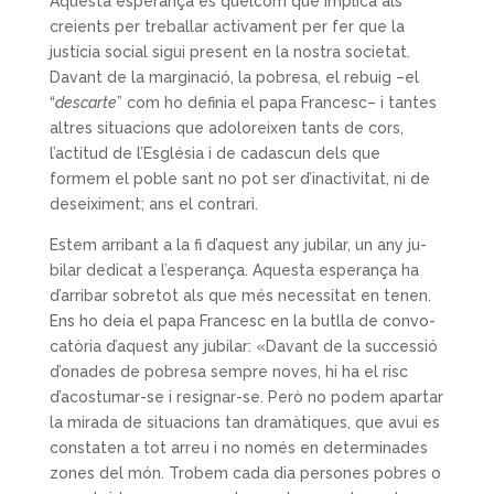
Aquesta esperança és quelcom que implica als
creients per treballar activament per fer que la
justícia social sigui present en la nostra societat.
Davant de la marginació, la pobresa, el rebuig –el
“
descarte
” com ho definia el papa Francesc– i tantes
altres situacions que adolo­reixen tants de cors,
l’actitud de l’Església i de ca­dascun dels que
formem el poble sant no pot ser d’inactivitat, ni de
deseiximent; ans el contrari.
Estem arribant a la fi d’aquest any jubilar, un any ju­
bilar dedicat a l’esperança. Aquesta esperança ha
d’arribar sobretot als que més necessitat en tenen.
Ens ho deia el papa Francesc en la butlla de convo­
catòria d’aquest any jubilar: «Davant de la succes­sió
d’onades de pobresa sempre noves, hi ha el risc
d’acostumar-se i resignar-se. Però no podem apartar
la mirada de situacions tan dramàtiques, que avui es
constaten a tot arreu i no només en determinades
zones del món. Trobem cada dia persones pobres o