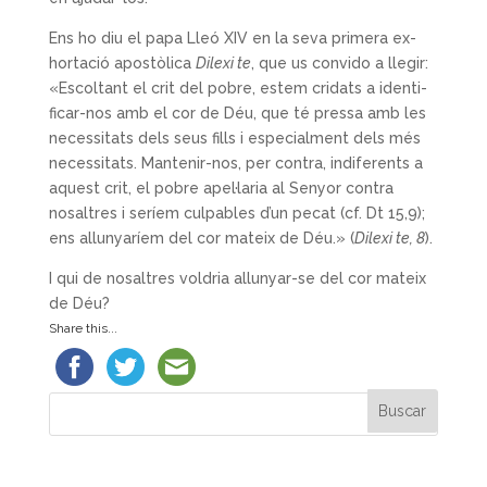
Ens ho diu el papa Lleó XIV en la seva primera ex­
hortació apostòlica
Dilexi te
, que us convido a llegir:
«Escoltant el crit del pobre, estem cridats a identi­
ficar-nos amb el cor de Déu, que té pressa amb les
necessitats dels seus fills i especialment dels més
necessitats. Mantenir-nos, per contra, indiferents a
aquest crit, el pobre apel·laria al Senyor contra
nosal­tres i seríem culpables d’un pecat (cf. Dt 15,9);
ens allunyaríem del cor mateix de Déu.» (
Dilexi te, 8
).
I qui de nosaltres voldria allunyar-se del cor mateix
de Déu?
Share this...