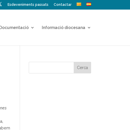
Esdeveniments passats
Contactar
Documentació
Informació diocesana
ones
a,
 sabem