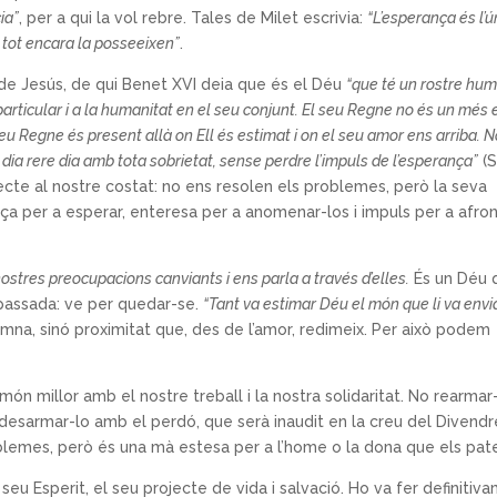
ia”
, per a qui la vol rebre. Tales de Milet escrivia:
“L’esperança és l’ú
 tot encara la posseeixen”
.
de Jesús, de qui Benet XVI deia que és el Déu
“que té un rostre hum
particular i a la humanitat en el seu conjunt. El seu Regne no és un més 
 seu Regne és present allà on Ell és estimat i on el seu amor ens arriba.
 dia rere dia amb tota sobrietat, sense perdre l’impuls de l’esperança”
(S
cte al nostre costat: no ens resolen els problemes, però la seva
ança per a esperar, enteresa per a anomenar-los i impuls per a afron
 nostres preocupacions canviants i ens parla a través d’elles.
És un Déu 
e passada: ve per quedar-se.
“Tant va estimar Déu el món que li va envia
emna, sinó proximitat que, des de l’amor, redimeix. Per això podem
món millor amb el nostre treball i la nostra solidaritat. No rearmar
i desarmar-lo amb el perdó, que serà inaudit en la creu del Divendr
oblemes, però és una mà estesa per a l’home o la dona que els pat
 seu Esperit, el seu projecte de vida i salvació. Ho va fer definitiv