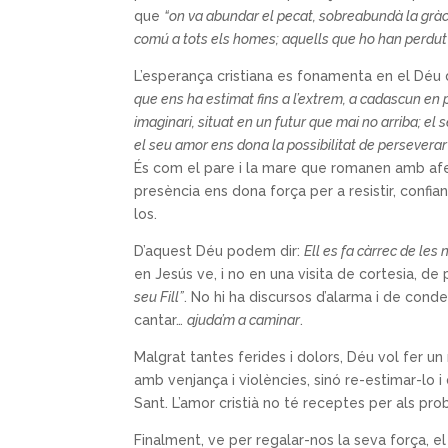
que
“on va abundar el pecat, sobreabundà la gràc
comú a tots els homes; aquells que ho han perdut
L’esperança cristiana es fonamenta en el Déu 
que ens ha estimat fins a l’extrem, a cadascun en 
imaginari, situat en un futur que mai no arriba; el
el seu amor ens dona la possibilitat de perseverar
És com el pare i la mare que romanen amb afe
presència ens dona força per a resistir, confi
los.
D’aquest Déu podem dir:
Ell es fa càrrec de les
en Jesús ve, i no en una visita de cortesia, d
seu Fill”
. No hi ha discursos d’alarma i de cond
cantar…
ajuda’m a caminar
.
Malgrat tantes ferides i dolors, Déu vol fer un 
amb venjança i violències, sinó re-estimar-lo 
Sant. L’amor cristià no té receptes per als pr
Finalment, ve per regalar-nos la seva força, el