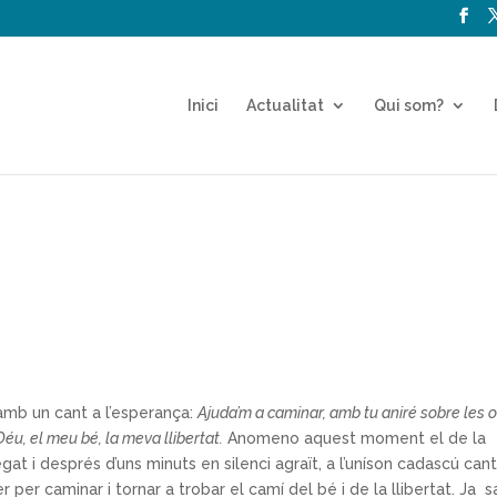
Inici
Actualitat
Qui som?
amb un cant a l’esperança:
Ajuda’m a caminar, amb tu aniré sobre les 
Déu, el meu bé, la meva llibertat.
Anomeno aquest moment el de la
t i després d’uns minuts en silenci agraït, a l’uníson cadascú cant
 per caminar i tornar a trobar el camí del bé i de la llibertat. Ja