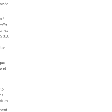
nic bé
à i
enllà
 Només
S 31).
tar-
que
r el
-lo
es
eixen.
ament