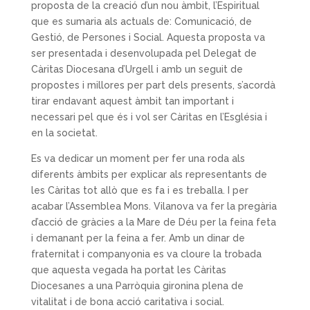
proposta de la creació d’un nou àmbit, l’Espiritual
que es sumaria als actuals de: Comunicació, de
Gestió, de Persones i Social. Aquesta proposta va
ser presentada i desenvolupada pel Delegat de
Càritas Diocesana d’Urgell i amb un seguit de
propostes i millores per part dels presents, s’acordà
tirar endavant aquest àmbit tan important i
necessari pel que és i vol ser Càritas en l’Església i
en la societat.
Es va dedicar un moment per fer una roda als
diferents àmbits per explicar als representants de
les Càritas tot allò que es fa i es treballa. I per
acabar l’Assemblea Mons. Vilanova va fer la pregària
d’acció de gràcies a la Mare de Déu per la feina feta
i demanant per la feina a fer. Amb un dinar de
fraternitat i companyonia es va cloure la trobada
que aquesta vegada ha portat les Càritas
Diocesanes a una Parròquia gironina plena de
vitalitat i de bona acció caritativa i social.