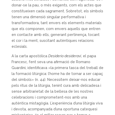
donar-se la pau, o més exigents, com els actes que
constitueixen cada sagrament. Sobretot, els símbols
tenen una dimensió singular performativa i
transformadora, tant envers els elements materials
que els componen, com envers aquells que entren
en contacte amb ells, generant pertinença, tocant
el cor i la ment, suscitant autèntiques relacions
eclesials.
A la carta apostòlica
Desiderio desideravi
, el papa
Francesc, fent seva una afirmació de Romano
Guardini, identificava «la primera tasca del treball de
la formació litúrgica: l’home ha de tornar a ser capaç
del símbols» (n. 44). Necessitem deixar-nos educar
pels ritus de la litúrgia, tenint cura amb delicadesa i
sense arbitrarietat de la bellesa de les nostres
celebracions i comprometent-nos amb una
autèntica mistagògia. L’experiència d’una litúrgia viva
i devota, acompanyada d’una oportuna catequesi