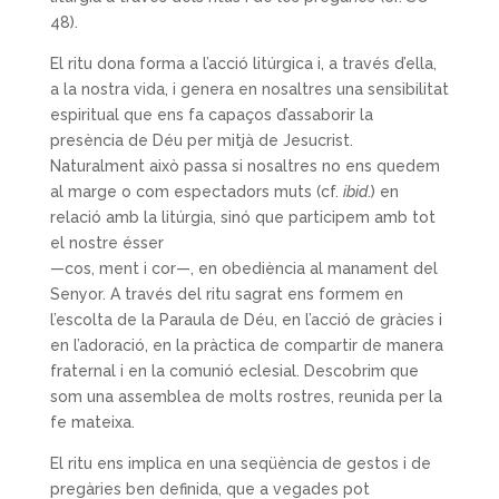
48).
El ritu dona forma a l’acció litúrgica i, a través d’ella,
a la nostra vida, i genera en nosaltres una sensibilitat
espiritual que ens fa capaços d’assaborir la
presència de Déu per mitjà de Jesucrist.
Naturalment això passa si nosaltres no ens quedem
al marge o com espectadors muts (cf.
ibid
.) en
relació amb la litúrgia, sinó que participem amb tot
el nostre ésser
—cos, ment i cor—, en obediència al manament del
Senyor. A través del ritu sagrat ens formem en
l’escolta de la Paraula de Déu, en l’acció de gràcies i
en l’adoració, en la pràctica de compartir de manera
fraternal i en la comunió eclesial. Descobrim que
som una assemblea de molts rostres, reunida per la
fe mateixa.
El ritu ens implica en una seqüència de gestos i de
pregàries ben definida, que a vegades pot