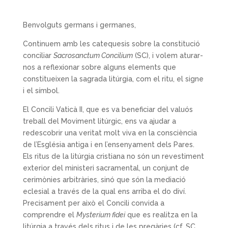
Benvolguts germans i germanes,
Continuem amb les catequesis sobre la constitució
conciliar
Sacrosanctum Concilium
(SC), i volem aturar-
nos a reflexionar sobre alguns elements que
constitueixen la sagrada litúrgia, com el ritu, el signe
i el símbol.
El Concili Vaticà II, que es va beneficiar del valuós
treball del Moviment litúrgic, ens va ajudar a
redescobrir una veritat molt viva en la consciència
de l’Església antiga i en l’ensenyament dels Pares.
Els ritus de la litúrgia cristiana no són un revestiment
exterior del ministeri sacramental, un conjunt de
cerimònies arbitràries, sinó que són la mediació
eclesial a través de la qual ens arriba el do diví.
Precisament per això el Concili convida a
comprendre el
Mysterium fidei
que es realitza en la
litúrgia a través dels ritus i de les pregàries (cf. SC