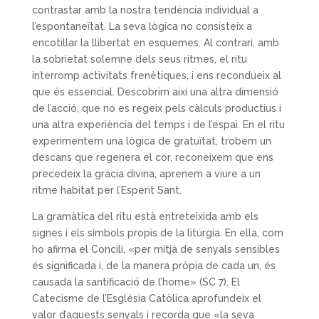
contrastar amb la nostra tendència individual a
l’espontaneïtat. La seva lògica no consisteix a
encotillar la llibertat en esquemes. Al contrari, amb
la sobrietat solemne dels seus ritmes, el ritu
interromp activitats frenètiques, i ens recondueix al
que és essencial. Descobrim així una altra dimensió
de l’acció, que no es regeix pels càlculs productius i
una altra experiència del temps i de l’espai. En el ritu
experimentem una lògica de gratuïtat, trobem un
descans que regenera el cor, reconeixem que ens
precedeix la gràcia divina, aprenem a viure a un
ritme habitat per l’Esperit Sant.
La gramàtica del ritu està entreteixida amb els
signes i els símbols propis de la litúrgia. En ella, com
ho afirma el Concili, «per mitjà de senyals sensibles
és significada i, de la manera pròpia de cada un, és
causada la santificació de l’home» (SC 7). El
Catecisme de l’Església Catòlica aprofundeix el
valor d’aquests senyals i recorda que «la seva