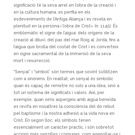
significació té la seva arrel en l’obra de la creació i
en la cultura humana, es perfila en els
esdeveniments de l’Antiga Aliança i es revela en
plenitud en la persona i l’obra de Crist» (n. 1145). És
emblemàtic el signe de l’aigua: dels orígens de la
creació al diluvi, del pas del mar Roig al Jordà, fins a
l’aigua que brolla del costat de Crist i es converteix
en signe sacramental de la immersió de la seva
mort i resurrecció.
“Senyal” i “símbol” són termes que sovint s’utilitzen
com a sinònims. En realitat, un senyal és simbòlic
quan és capaç de remetre no sols a una idea, sinó a
tot un sistema de significats i valors. Així, per
exemple, quan se’ns aspergeix amb aigua beneïda
es revifa en nosaltres la consciència del do rebut
pel baptisme i la nostra adhesió a la vida nova en
Crist. En segon lloc, els símbols tenen
essencialment un caràcter pràctic, i són sobretot
accions més senzilles i comunes, com agenollar-se i