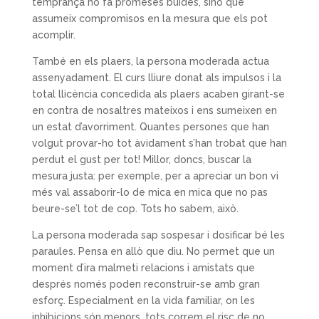
temprança no fa promeses buides, sinó que
assumeix compromisos en la mesura que els pot
acomplir.
També en els plaers, la persona moderada actua
assenyadament. El curs lliure donat als impulsos i la
total llicència concedida als plaers acaben girant-se
en contra de nosaltres mateixos i ens sumeixen en
un estat d’avorriment. Quantes persones que han
volgut provar-ho tot àvidament s’han trobat que han
perdut el gust per tot! Millor, doncs, buscar la
mesura justa: per exemple, per a apreciar un bon vi
més val assaborir-lo de mica en mica que no pas
beure-se’l tot de cop. Tots ho sabem, això.
La persona moderada sap sospesar i dosificar bé les
paraules. Pensa en allò que diu. No permet que un
moment d’ira malmeti relacions i amistats que
després només poden reconstruir-se amb gran
esforç. Especialment en la vida familiar, on les
inhibicions són menors, tots correm el risc de no