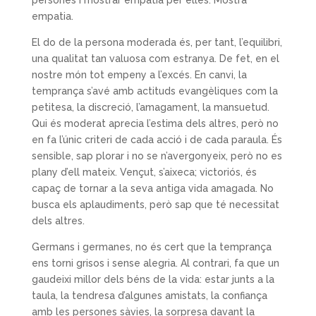
persones i mostrar empatia per elles. Mostra
empatia.
El do de la persona moderada és, per tant, l’equilibri,
una qualitat tan valuosa com estranya. De fet, en el
nostre món tot empeny a l’excés. En canvi, la
temprança s’avé amb actituds evangèliques com la
petitesa, la discreció, l’amagament, la mansuetud.
Qui és moderat aprecia l’estima dels altres, però no
en fa l’únic criteri de cada acció i de cada paraula. És
sensible, sap plorar i no se n’avergonyeix, però no es
plany d’ell mateix. Vençut, s’aixeca; victoriós, és
capaç de tornar a la seva antiga vida amagada. No
busca els aplaudiments, però sap que té necessitat
dels altres.
Germans i germanes, no és cert que la temprança
ens torni grisos i sense alegria. Al contrari, fa que un
gaudeixi millor dels béns de la vida: estar junts a la
taula, la tendresa d’algunes amistats, la confiança
amb les persones sàvies, la sorpresa davant la