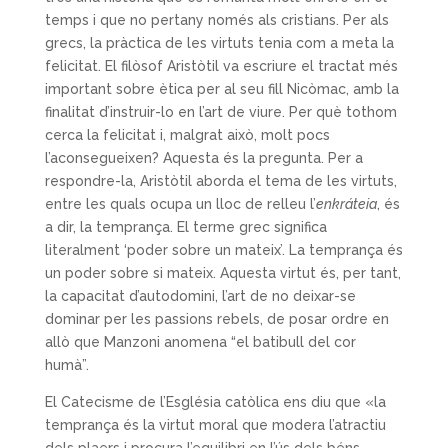
temps i que no pertany només als cristians. Per als
grecs, la pràctica de les virtuts tenia com a meta la
felicitat. El filòsof Aristòtil va escriure el tractat més
important sobre ètica per al seu fill Nicòmac, amb la
finalitat d’instruir-lo en l’art de viure. Per què tothom
cerca la felicitat i, malgrat això, molt pocs
l’aconsegueixen? Aquesta és la pregunta. Per a
respondre-la, Aristòtil aborda el tema de les virtuts,
entre les quals ocupa un lloc de relleu l’
enkráteia
, és
a dir, la temprança. El terme grec significa
literalment ‘poder sobre un mateix’. La temprança és
un poder sobre si mateix. Aquesta virtut és, per tant,
la capacitat d’autodomini, l’art de no deixar-se
dominar per les passions rebels, de posar ordre en
allò que Manzoni anomena “el batibull del cor
humà”.
El Catecisme de l’Església catòlica ens diu que «la
temprança és la virtut moral que modera l’atractiu