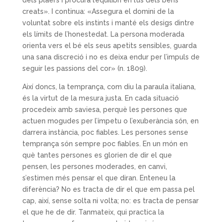
dels plaers i procura l’equilibri en l’ús dels béns
creats». I continua: «Assegura el domini de la
voluntat sobre els instints i manté els desigs dintre
els límits de l’honestedat. La persona moderada
orienta vers el bé els seus apetits sensibles, guarda
una sana discreció i no es deixa endur per l’impuls de
seguir les passions del cor» (n. 1809).
Així doncs, la temprança, com diu la paraula italiana,
és la virtut de la mesura justa. En cada situació
procedeix amb saviesa, perquè les persones que
actuen mogudes per l’ímpetu o l’exuberància són, en
darrera instància, poc fiables. Les persones sense
temprança són sempre poc fiables. En un món en
què tantes persones es glorien de dir el que
pensen, les persones moderades, en canvi,
s’estimen més pensar el que diran. Enteneu la
diferència? No es tracta de dir el que em passa pel
cap, així, sense solta ni volta; no: es tracta de pensar
el que he de dir. Tanmateix, qui practica la