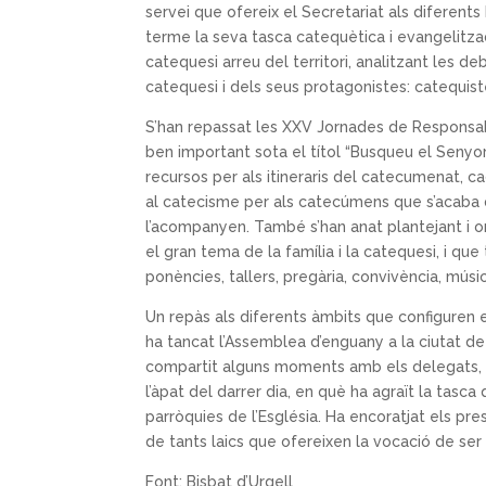
servei que ofereix el Secretariat als diferents
terme la seva tasca catequètica i evangelitza
catequesi arreu del territori, analitzant les de
catequesi i dels seus protagonistes: catequiste
S’han repassat les XXV Jornades de Responsable
ben important sota el títol “Busqueu el Senyor. 
recursos per als itineraris del catecumenat, 
al catecisme per als catecúmens que s’acaba d
l’acompanyen. També s’han anat plantejant i o
el gran tema de la família i la catequesi, i que
ponències, tallers, pregària, convivència, músic
Un repàs als diferents àmbits que configuren e
ha tancat l’Assemblea d’enguany a la ciutat de
compartit alguns moments amb els delegats, pr
l’àpat del darrer dia, en què ha agraït la tasca
parròquies de l’Església. Ha encoratjat els p
de tants laics que ofereixen la vocació de ser 
Font: Bisbat d’Urgell