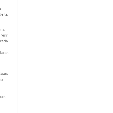
a
a
de la
ema
ferir
irada
laran
lears
ha
cura