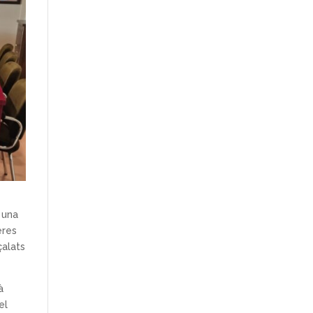
b una
eres
çalats
à
el