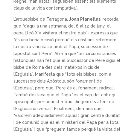
Regne, “han estat i segueixen essent els elements
claus de la vida contemplativa”.
L’arquebisbe de Tarragona,
Joan Planellas
, recorda
que “d’aquí a una setmana, del 6 al 12 de juny, el
papa Lleó XIV visitarà el nostre país” i expressa que
“és una bona ocasió perquè els cristians refermem
la nostra vinculació amb el Papa, successor de
l’apòstol sant Pere”. Afirma que “les circumstàncies
històriques han fet que el Successor de Pere sigui el
bisbe de Roma des dels mateixos inicis de
l’Església”, Manifesta que “tots els bisbes, com a
successors dels Apòstols, són fonament de
l’Església”, però que “Pere és el fonament radical”.
També destaca que el Papa “és el cap del col·legi
episcopal i, per aquest motiu, dirigeix els afers de
l’Església universal”. Finalment, demana que
“valorem adequadament aquest gran centre d’unitat
i de comunió que és el ministeri del Papa per a tota
l’Església” i que “preguem també perquè la visita del