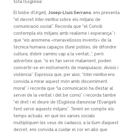
tota l’Església”.
El bisbe d’Urgell,
Josep-Lluís Serrano
, ens presenta
“el decret
Inter mirifica
sobre els mitjans de
comunicació social”. Recorda que “el Concili
contempla els mitjans amb realisme i esperança” i
que “els anomena «meravellosos invents» de la
tècnica humana capaços d’unir pobles, de difondre
cultura, d’obrir camins cap a la veritat…”, però
adverteix que, “si es fan servir malament, poden
convertir-se en instruments de manipulació, divisió i
violència”. Expressa que, per això, “
Inter mirifica
ens
convida a mirar aquest món amb discerniment
moral” i recorda que “la comunicació ha d’estar al
servei de la veritat i del bé comú” i recorda també
“el dret i el deure de l’Església d’anunciar l’Evangeli
fent servir aquests mitjans”. Tenint en compte els
temps actuals, en què les xarxes socials
multipliquen les veus de cadascú, a la llum d’aquest
decret, ens convida a cuidar el cor en allò que