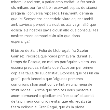
mirem i escoltem, a parlar amb caritat i a fer servir
els mitjans per fer el bé, reservant espais de silenci,
pregària i conversa reposada. Finalment, demana
que “el Senyor ens concedeixi viure aquest àmbit
amb saviesa, perquè els nostres ulls vegin allò que
edifica, els nostres llavis diguin allò que consola i les
nostres mans comparteixin allò que dona
esperança”.
El bisbe de Sant Feliu de Llobregat, fra
Xabier
Gómez
, recorda que “cada primavera, durant el
temps de Pasqua, en moltes parròquies veiem una
escena preciosa: infants que s’acosten per primer
cop a la taula de l’Eucaristia”. Expressa que “és un dia
gran”, però lamenta que “algunes primeres
comunions s’han anat convertint en una mena de
“mini bodes””. Afirma que “moltes veus pastorals
anem demanant explícitament “rescatar” el sentit
de la primera comunió i evitar que els regals i la
festa eclipsin el Gran Regal, que és la plena