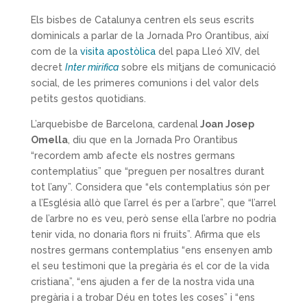
Els bisbes de Catalunya centren els seus escrits
dominicals a parlar de la Jornada Pro Orantibus, així
com de la
visita apostòlica
del papa Lleó XIV, del
decret
Inter mirifica
sobre els mitjans de comunicació
social, de les primeres comunions i del valor dels
petits gestos quotidians.
L’arquebisbe de Barcelona, cardenal
Joan Josep
Omella
, diu que en la Jornada Pro Orantibus
“recordem amb afecte els nostres germans
contemplatius” que “preguen per nosaltres durant
tot l’any”. Considera que “els contemplatius són per
a l’Església allò que l’arrel és per a l’arbre”, que “l’arrel
de l’arbre no es veu, però sense ella l’arbre no podria
tenir vida, no donaria flors ni fruits”. Afirma que els
nostres germans contemplatius “ens ensenyen amb
el seu testimoni que la pregària és el cor de la vida
cristiana”, “ens ajuden a fer de la nostra vida una
pregària i a trobar Déu en totes les coses” i “ens