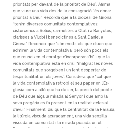
prioritats per davant de la prioritat de Déu”. Afirma
que viure una vida des de la consagració “és donar
prioritat a Déu”. Recorda que a la diòcesi de Girona
“tenim diverses comunitats contemplatives:
cistercencs a Solius, carmelites a Olot i a Banyoles,
clarisses a Vilobí i benedictines a Sant Daniel a
Girona”. Reconeix que “són molts els que diuen que
admiren la vida contem­plativa, però són pocs els
que reu­neixen el coratge d’incorporar-s’hi” i que la
vida contemplativa està en crisi, “malgrat les no­ves
comunitats que sorgeixen i un lent despertar de
l’espiritualitat en els joves”. Considera que “cal que
la vida contem­plativa retrobi el seu paper en l’Es­
glésia com a allò que ha de ser, la porció del poble
de Déu que alça la mirada al Senyor i que amb la
seva pregària es fa present en la realitat eclesial
d’avui”. Finalment, diu que la centralitat de la Paraula,
la litúr­gia viscuda acuradament, una vida senzilla
viscuda en comunitat i la mirada posada en el