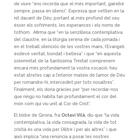
de viure “ens recorda que el més important, gairebé
sempre, passa en silenci”. Expressa que vetllen en la
nit davant de Déu, portant al més profund del seu
ésser els sofriments, les esperances i els noms de
tothom. Afirma que “en la senzillesa contemplativa
del claustre, en la litúrgia serena de cada jornada i
en el treball silenciós de les vostres mans, l’Evangeli
esdevé veritat, bondat i bellesa” i que “en aquesta
solemnitat de la Santíssima Trinitat comprenem
encara més profundament la vostra vocació: heu
estat atretes cap a l’interior mateix de l’amor de Déu
per romandre-hi, intercedint per tots nosaltres”.
Finalment, els dona gràcies per “per recordar-nos
que ningú no habita tan profundament el cor del
món com qui viu unit al Cor de Crist”.
El bisbe de Girona, fra
Octavi Vilà
, diu que “la vida
contemplativa, la vida consa­grada, la vida de tot
cristià és una vida per l’Altre i per als altres” i que
això implica “una renúncia a posar les nostres