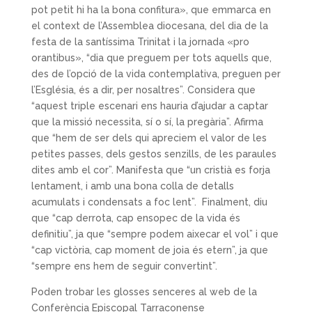
pot petit hi ha la bona confitura», que emmarca en
el context de l’Assemblea diocesana, del dia de la
festa de la santíssima Trinitat i la jornada «pro
orantibus», “dia que preguem per tots aquells que,
des de l’opció de la vida contemplativa, preguen per
l’Església, és a dir, per nosaltres”. Considera que
“aquest triple escenari ens hauria d’ajudar a captar
que la missió necessita, sí o sí, la pregària”. Afirma
que “hem de ser dels qui apreciem el valor de les
petites passes, dels gestos senzills, de les paraules
dites amb el cor”. Manifesta que “un cristià es forja
lentament, i amb una bona colla de detalls
acumulats i condensats a foc lent”. Finalment, diu
que “cap derrota, cap ensopec de la vida és
definitiu”, ja que “sempre podem aixecar el vol” i que
“cap victòria, cap moment de joia és etern”, ja que
“sempre ens hem de seguir convertint”.
Poden trobar les glosses senceres al web de la
Conferència Episcopal Tarraconense