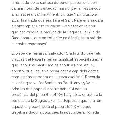
amb el do de la saviesa de pare i pastor, ens obri
camins nous, de santedat i missió, per a fressar-los
amb esperança”. Finalment, diu que “la invitació a
alçar la mirada que ens farà el Sant Pare ens ajudarà
a contemplar Crist crucificat —palesat en la creu
que encimbella la basílica de la Sagrada Família de
Barcelona—, que en tota circumstància és la raó de
la nostra esperança”.
El bisbe de Terrassa,
Salvador Cristau
, diu que “els
viatges del Papa tenen un significat especial i únic” i
que “acollir el Sant Pare és acollir a Pere, aquell
apòstol que Jesús va posar com a cap dels dotze,
com a primera pedra de la seva església”. Recorda
la visita que va fer Sant Joan Pau II l’any 1982, la
primera d’un papa al nostre país, així com la
presència del papa Benet XVI l’any 2010 entrant a la
basílica de la Sagrada Família. Expressa que “ara, en
aquest any 2026, serà el papa Lleó XIV el que
trepitjarà d’aquí a pocs dies la nostra terra, forjada