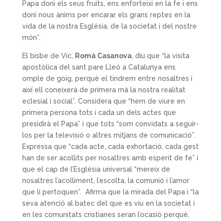
Papa doni els seus fruits, ens enforteixi en la fe i ens
doni nous ànims per encarar els grans reptes en la
vida de la nostra Església, de la societat i del nostre
món”.
El bisbe de Vic,
Romà Casanova
, diu que “la visita
apostòlica del sant pare Lleó a Catalunya ens
omple de goig, perquè el tindrem entre nosaltres i
així ell coneixerà de primera mà la nostra realitat
eclesial i social”. Considera que “hem de viure en
primera persona tots i cada un dels actes que
presidirà el Papa” i que tots “som convidats a seguir-
los per la televisió o altres mitjans de comunicació”.
Expressa que “cada acte, cada exhortació, cada gest
han de ser acollits per nosaltres amb esperit de fe” i
que el cap de l’Església universal “mereix de
nosaltres l’acolliment, l’escolta, la comunió i l’amor
que li pertoquen”. Afirma que la mirada del Papa i “la
seva atenció al batec del que es viu en la societat i
en les comunitats cristianes seran l’ocasió perquè,