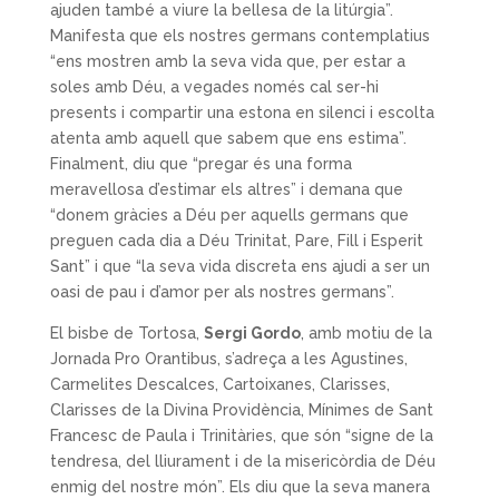
ajuden també a viure la bellesa de la litúrgia”.
Manifesta que els nostres germans contemplatius
“ens mostren amb la seva vida que, per estar a
soles amb Déu, a vegades només cal ser-hi
presents i compartir una estona en silenci i escolta
atenta amb aquell que sabem que ens estima”.
Finalment, diu que “pregar és una forma
meravellosa d’estimar els altres” i demana que
“donem gràcies a Déu per aquells germans que
preguen cada dia a Déu Trinitat, Pare, Fill i Esperit
Sant” i que “la seva vida discreta ens ajudi a ser un
oasi de pau i d’amor per als nostres germans”.
El bisbe de Tortosa,
Sergi Gordo
, amb motiu de la
Jornada Pro Orantibus, s’adreça a les Agustines,
Carmelites Descalces, Cartoixanes, Clarisses,
Clarisses de la Divina Providència, Mínimes de Sant
Francesc de Paula i Trinitàries, que són “signe de la
tendresa, del lliurament i de la misericòrdia de Déu
enmig del nostre món”. Els diu que la seva manera