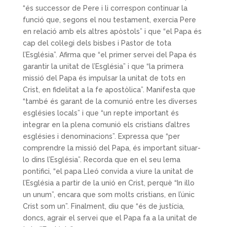
“és successor de Pere i li correspon continuar la
funció que, segons el nou testament, exercia Pere
en relació amb els altres apòstols” i que “el Papa és
cap del col·legi dels bisbes i Pastor de tota
l’Església”. Afirma que “el primer servei del Papa és
garantir la unitat de l’Església” i que “la primera
missió del Papa és impulsar la unitat de tots en
Crist, en fidelitat a la fe apostòlica”. Manifesta que
“també és garant de la comunió entre les diverses
esglésies locals” i que “un repte important és
integrar en la plena comunió els cristians d’altres
esglésies i denominacions”. Expressa que “per
comprendre la missió del Papa, és important situar-
lo dins l’Església”. Recorda que en el seu lema
pontifici, “el papa Lleó convida a viure la unitat de
l’Església a partir de la unió en Crist, perquè “In illo
un unum”, encara que som molts cristians, en l’únic
Crist som un”. Finalment, diu que “és de justícia,
doncs, agrair el servei que el Papa fa a la unitat de