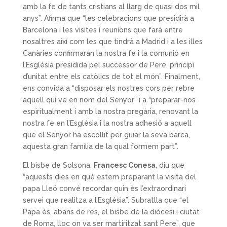
amb la fe de tants cristians al llarg de quasi dos mil
anys”. Afirma que “les celebracions que presidirà a
Barcelona i les visites i reunions que farà entre
nosaltres així com les que tindrà a Madrid i a les illes
Canàries confirmaran la nostra fe i la comunió en
l’Església presidida pel successor de Pere, principi
d’unitat entre els catòlics de tot el món”. Finalment,
ens convida a “disposar els nostres cors per rebre
aquell qui ve en nom del Senyor” i a “preparar-nos
espiritualment i amb la nostra pregària, renovant la
nostra fe en l’Església i la nostra adhesió a aquell
que el Senyor ha escollit per guiar la seva barca,
aquesta gran família de la qual formem part”.
El bisbe de Solsona,
Francesc Conesa
, diu que
“aquests dies en què estem preparant la visita del
papa Lleó convé recordar quin és l’extraordinari
servei que realitza a l’Església”. Subratlla que “el
Papa és, abans de res, el bisbe de la diòcesi i ciutat
de Roma, lloc on va ser martiritzat sant Pere”, que