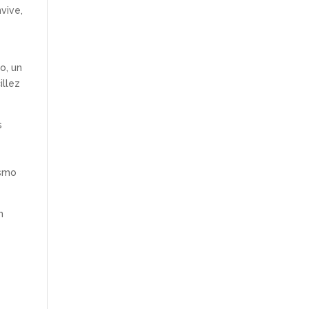
vive,
a
o, un
illez
s
—
ismo
n