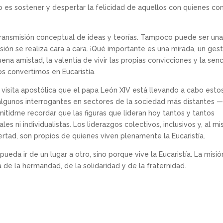
o es sostener y despertar la felicidad de aquellos con quienes con
transmisión conceptual de ideas y teorías. Tampoco puede ser un
ión se realiza cara a cara. ¡Qué importante es una mirada, un gest
uena amistad, la valentía de vivir las propias convicciones y la senc
s convertimos en Eucaristía.
visita apostólica que el papa León XIV está llevando a cabo esto
 algunos interrogantes en sectores de la sociedad más distantes 
itidme recordar que las figuras que lideran hoy tantos y tantos
s ni individualistas. Los liderazgos colectivos, inclusivos y, al m
ertad, son propios de quienes viven plenamente la Eucaristía.
eda ir de un lugar a otro, sino porque vive la Eucaristía. La misió
sa de la hermandad, de la solidaridad y de la fraternidad.