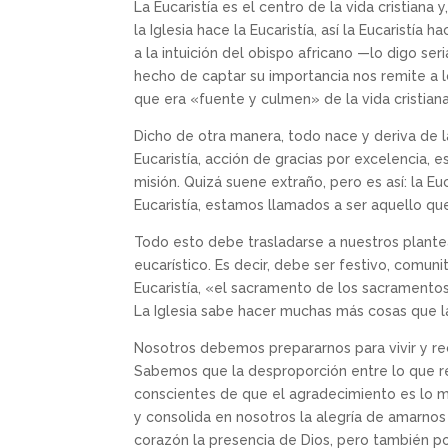
La Eucaristía es el centro de la vida cristiana 
la Iglesia hace la Eucaristía, así la Eucaristí
a la intuición del obispo africano —lo digo ser
hecho de captar su importancia nos remite a lo
que era «fuente y culmen» de la vida cristiana
Dicho de otra manera, todo nace y deriva de l
Eucaristía, acción de gracias por excelencia,
misión. Quizá suene extraño, pero es así: la Eu
Eucaristía, estamos llamados a ser aquello q
Todo esto debe trasladarse a nuestros plante
eucarístico. Es decir, debe ser festivo, comuni
Eucaristía, «el sacramento de los sacramentos
La Iglesia sabe hacer muchas más cosas que la
Nosotros debemos prepararnos para vivir y recib
Sabemos que la desproporción entre lo que r
conscientes de que el agradecimiento es lo más 
y consolida en nosotros la alegría de amarnos
corazón la presencia de Dios, pero también p