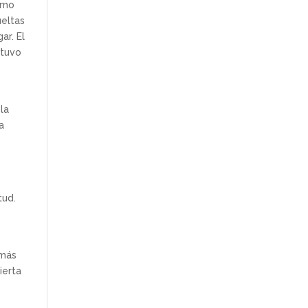
como
ueltas
ar. El
stuvo
la
a
tud.
 más
ierta