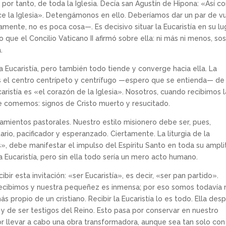
y, por tanto, de toda la Iglesia. Decía san Agustín de Hipona: «Así 
a hace la Iglesia». Detengámonos en ello. Deberíamos dar un par de v
iamente, no es poca cosa—. Es decisivo situar la Eucaristía en su lug
 que el Concilio Vaticano II afirmó sobre ella: ni más ni menos, so
.
a Eucaristía, pero también todo tiende y converge hacia ella. La
 es el centro centrípeto y centrífugo —espero que se entienda— de 
caristía es «el corazón de la Iglesia». Nosotros, cuando recibimos l
ue comemos: signos de Cristo muerto y resucitado.
amientos pastorales. Nuestro estilo misionero debe ser, pues,
tario, pacificador y esperanzado. Ciertamente. La liturgia de la
», debe manifestar el impulso del Espíritu Santo en toda su ampli
 Eucaristía, pero sin ella todo sería un mero acto humano.
ir esta invitación: «ser Eucaristía», es decir, «ser pan partido».
ecibimos y nuestra pequeñez es inmensa; por eso somos todavía
propio de un cristiano. Recibir la Eucaristía lo es todo. Ella desp
 y de ser testigos del Reino. Esto pasa por conservar en nuestro
or llevar a cabo una obra transformadora, aunque sea tan solo con