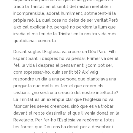
tracti la Trinitat en el sentit del misteri inefable i
incomprensible, adorat humilment, sotmetent-hi la
pròpia raó. La qual cosa no deixa de ser veritat.Però
això cal explicar-ho, perquè no perdem la llum que
irradia el misteri de la Trinitat en la nostra vida més
quotidiana i concreta.
Durant segles l’Església va creure en Déu Pare, Fill i
Esperit Sant, i després ho va pensar. Primer va ser el
fet, la vida i després el pensament: ¿com pot ser,
com expressar-ho, quin sentit té? Així vaig
respondre un dia a una persona que plantejava una
pregunta que molts es fan: el que creem els
cristians, ¿no serà una creació del nostre intel·lecte?
La Trinitat és un exemple clar que l’Església no va
fabricar les seves creences, sinó que es va trobar
davant el repte d’assimilar el que li venia donat en la
Revelació. Per fer-ho l’Església va recórrer a totes
les forces que Déu ens ha donat per a descobrir i