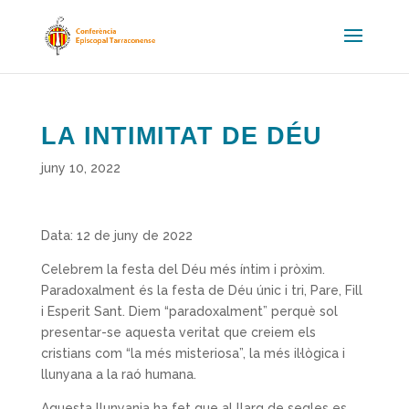
LA INTIMITAT DE DÉU
juny 10, 2022
Data: 12 de juny de 2022
Celebrem la festa del Déu més íntim i pròxim.
Paradoxalment és la festa de Déu únic i tri, Pare, Fill
i Esperit Sant. Diem “paradoxalment” perquè sol
presentar-se aquesta veritat que creiem els
cristians com “la més misteriosa”, la més il·lògica i
llunyana a la raó humana.
Aquesta llunyania ha fet que al llarg de segles es