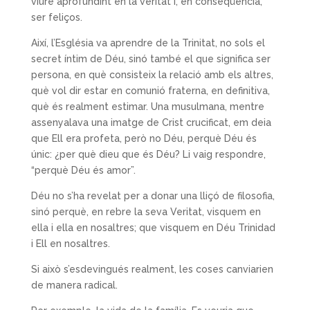
viure aprofundint en la veritat i, en conseqüència,
ser feliços.
Així, l’Església va aprendre de la Trinitat, no sols el
secret íntim de Déu, sinó també el que significa ser
persona, en què consisteix la relació amb els altres,
què vol dir estar en comunió fraterna, en definitiva,
què és realment estimar. Una musulmana, mentre
assenyalava una imatge de Crist crucificat, em deia
que Ell era profeta, però no Déu, perquè Déu és
únic: ¿per què dieu que és Déu? Li vaig respondre,
“perquè Déu és amor”.
Déu no s’ha revelat per a donar una lliçó de filosofia,
sinó perquè, en rebre la seva Veritat, visquem en
ella i ella en nosaltres; que visquem en Déu Trinidad
i Ell en nosaltres.
Si això s’esdevingués realment, les coses canviarien
de manera radical.