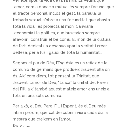
Per exemple, la vida de la família. Es veuria que
l’amor, com a donació mútua, és sempre fecund; que
el tracte personal, inclòs el gest, la paraula, la
trobada sexual, s’obre a una fecunditat que abasta
tota la vida i es projecta al món. Canviaria
l’economia i la política, que buscarien sempre
afavorir i construir el bé comú. El món de la cultura i
de l’art, dedicats a desenvolupar la veritat i crear
bellesa, per a l’ús i gaudi de tota la humanitat…
Segons el pla de Déu, l’Església és un reflex de la
comunió de germans que produeix l’Esperit allà on
és. Així com diem, tot pensant la Trinitat, que
l’Esperit, l’amor de Déu, “tanca” la unitat del Pare i
del Fill, així també aquest mateix amor ens uneix a
tots en una sola comunió.
Per això, el Déu Pare, Fill i Esperit, és el Déu més
íntim i pròxim, que cal descobrir i viure cada dia, a
mesura que creixem en l’amor.
Share this...