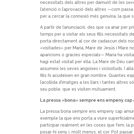
necessitats dels altres per damunt de les se
l’atenció o l’aprovació dels altres —com pas
per a cercar la connexió més genuïna, la que so
A partir de l’anunciació, des que va anar per p
temps per a visitar els seus fills necessitats de
porta directament al cor de cadascun dels no
«visitades» per Maria, Mare de Jesús i Mare no
aparicions o gràcies especials— Maria ha visit
hagi estat visitat per ella. La Mare de Déu c
assumeix les seves angoixes i vicissituds. I all
fills hi acudeixen en gran nombre. Quantes expr
l’acollida d’imatges a les llars i tantes altres
seu poble, que es visiten mútuament.
La pressa «bona» sempre ens empeny cap am
La pressa bona sempre ens empeny cap amunt 
exemple la que ens porta a viure superficialm
participar realment en les coses que fem; la 
posar-hi seny i, molt menys, el cor. Pot passar