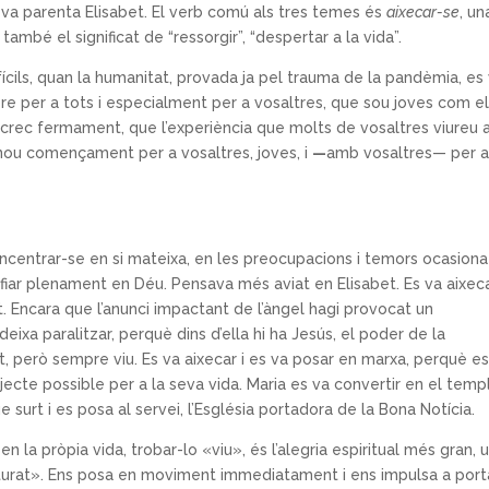
eva parenta Elisabet. El verb comú als tres temes és
aixecar-se
, un
mbé el significat de “ressorgir”, “despertar a la vida”.
ícils, quan la humanitat, provada ja pel trauma de la pandèmia, es
e per a tots i especialment per a vosaltres, que sou joves com ell
 i crec fermament, que l’experiència que molts de vosaltres viureu 
n nou començament per a vosaltres, joves, i
—
amb vosaltres— per a
oncentrar-se en si mateixa, en les preocupacions i temors ocasiona
nfiar plenament en Déu. Pensava més aviat en Elisabet. Es va aixeca
nt. Encara que l’anunci impactant de l’àngel hagi provocat un
eixa paralitzar, perquè dins d’ella hi ha Jesús, el poder de la
at, però sempre viu. Es va aixecar i es va posar en marxa, perquè e
jecte possible per a la seva vida. Maria es va convertir en el temp
e surt i es posa al servei, l’Església portadora de la Bona Notícia.
n la pròpia vida, trobar-lo «viu», és l’alegria espiritual més gran, 
aturat». Ens posa en moviment immediatament i ens impulsa a port