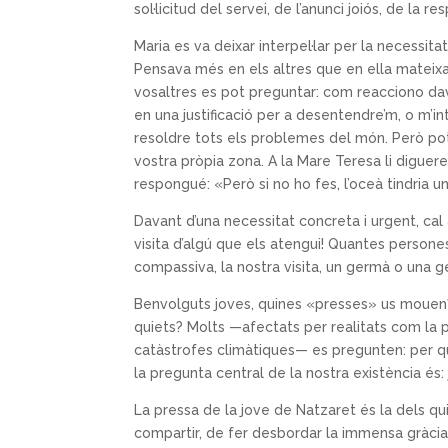
sol·licitud del servei, de l’anunci joiós, de la r
Maria es va deixar interpel·lar per la necessita
Pensava més en els altres que en ella mateixa
vosaltres es pot preguntar: com reacciono d
en una justificació per a desentendre’m, o m’
resoldre tots els problemes del món. Però p
vostra pròpia zona. A la Mare Teresa li diguer
respongué: «Però si no ho fes, l’oceà tindria 
Davant d’una necessitat concreta i urgent, ca
visita d’algú que els atengui! Quantes persone
compassiva, la nostra visita, un germà o una g
Benvolguts joves, quines «presses» us mouen?
quiets? Molts —afectats per realitats com la pa
catàstrofes climàtiques— es pregunten: per qu
la pregunta central de la nostra existència és
La pressa de la jove de Natzaret és la dels qu
compartir, de fer desbordar la immensa gràcia