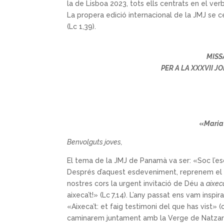
la de Lisboa 2023, tots ells centrats en el ver
La propera edició internacional de la JMJ se 
(Lc 1,39).
MISS
PER A LA XXXVII 
«
Maria
Benvolguts joves,
El tema de la JMJ de Panamà va ser: «Soc l’es
Després d’aquest esdeveniment, reprenem el c
nostres cors la urgent invitació de Déu a
aixec
aixeca’t!» (Lc
7,14). L’any passat ens vam inspir
«Aixeca’t: et faig testimoni del que has vist» 
caminarem juntament amb la Verge de Natzare