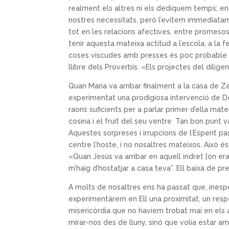
realment els altres ni els dediquem temps; en 
nostres necessitats, però l’evitem immediatamen
tot en les relacions afectives, entre promeso
tenir aquesta mateixa actitud a l’escola, a la 
coses viscudes amb presses és poc probable que 
llibre dels Proverbis: «Els projectes del dilig
Quan Maria va arribar finalment a la casa de Za
experimentat una prodigiosa intervenció de Déu 
raons suficients per a parlar primer d’ella matei
cosina i el fruit del seu ventre. Tan bon punt v
Aquestes sorpreses i irrupcions de l’Esperit 
centre l’hoste, i no nosaltres mateixos. Això é
«Quan Jesús va arribar en aquell indret [on era 
m’haig d’hostatjar a casa teva”. Ell baixà de pre
A molts de nosaltres ens ha passat que, inesp
experimentàrem en Ell una proximitat, un resp
misericòrdia que no havíem trobat mai en els
mirar-nos des de lluny, sinó que volia estar am