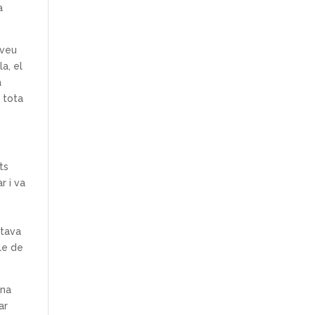
a
 veu
a, el
a
 tota
ts
r i va
stava
le de
una
ar