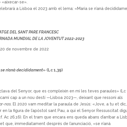
b «aixecar-se».
celebrarà a Lisboa el 2023 amb el lema: «Maria se n’anà decididam
ATGE DEL SANT PARE FRANCESC
JORNADA MUNDIAL DE LA JOVENTUT 2022-2023
20 de novembre de 2022
 se n’anà decididament
» (Lc
1,39)
clava del Senyor, que es compleixin en mi les teves paraules» (Lc
amí cap a un nou destí —Lisboa 2023—, deixant que ressoni als
ar-nos.
El 2020 vam meditar la paraula de Jesús: «Jove, a tu et dic,
ar en la figura de l’apòstol sant Pau, a qui el Senyor Ressuscitat dig
(cf. Ac 26,16). En el tram que encara ens queda abans d’arribar a Lis
t que, immediatament després de l’anunciació, «se n’anà