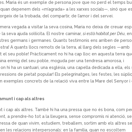
ves. Maria és un exemple de persona jove que no perd el temps b
sa quan depenem dels «m’agrada» a les xarxes socials—, sinó que 
rgeix de la trobada, del compartir, de l’amor i del servei.
rimera vegada a visitar la seva cosina, Maria no deixa de creuar espa
 la seva ajuda sol·lícita. El nostre caminar,
si està habitat per Déu
, e
stres germans i germanes. Quants testimonis ens arriben de pers
stra! A quants llocs remots de la terra, al llarg dels segles —amb
at el seu poble! Pràcticament no hi ha cap lloc en aquesta terra q
amina enmig del seu poble, moguda per una tendresa amorosa, i
à on hi ha un santuari, una església, una capella dedicada a ella, els
essions de pietat popular! Els pelegrinatges, les festes, les súpli
 són exemples concrets de la relació viva entre la Mare del Senyor i 
unt i cap als altres
i cap als altres. També hi ha una pressa que no és bona, com pe
ent, a prendre-ho tot a la lleugera, sense compromís ni atenció, s
pressa de quan vivim, estudiem, treballem, sortim amb els altres s
 en les relacions interpersonals: en la família, quan no escoltem