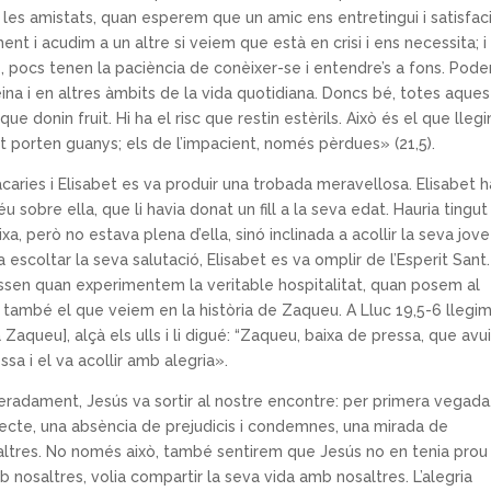
les amistats, quan esperem que un amic ens entretingui i satisfaci
t i acudim a un altre si veiem que està en crisi i ens necessita; i f
s, pocs tenen la paciència de conèixer-se i entendre’s a fons. Pod
feina i en altres àmbits de la vida quotidiana. Doncs bé, totes aque
donin fruit. Hi ha el risc que restin estèrils. Això és el que llegi
ent porten guanys; els de l’impacient, només pèrdues» (21,5).
caries i Elisabet es va produir una trobada meravellosa. Elisabet h
sobre ella, que li havia donat un fill a la seva edat. Hauria tingut
xa, però no estava plena d’ella, sinó inclinada a acollir la seva jove
a escoltar la seva salutació, Elisabet es va omplir de l’Esperit Sant.
passen quan experimentem la veritable hospitalitat, quan posem al
s també el que veiem en la història de Zaqueu. A Lluc 19,5-6 llegim
Zaqueu], alçà els ulls i li digué: “Zaqueu, baixa de pressa, que avu
ssa i el va acollir amb alegria».
eradament, Jesús va sortir al nostre encontre: per primera vegada
ecte, una absència de prejudicis i condemnes, una mirada de
 altres. No només això, també sentirem que Jesús no en tenia pro
b nosaltres, volia compartir la seva vida amb nosaltres. L’alegria