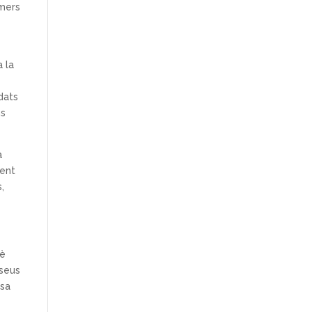
imers
a la
dats
ns
a
nent
,
uè
 seus
ssa