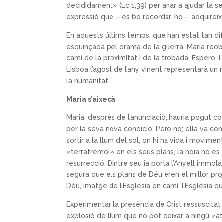
decididament» (Lc 1,39) per anar a ajudar la s
expressió que —és bo recordar-ho— adquireix ta
En aquests últims temps, que han estat tan dif
esquinçada pel drama de la guerra, Maria reobr
camí de la proximitat i de la trobada. Espero,
Lisboa l’agost de l’any vinent representarà u
la humanitat.
Maria s’aixecà
Maria, després de l’anunciació, hauria pogut c
per la seva nova condició. Però no; ella va co
sortir a la llum del sol, on hi ha vida i movime
«terratrèmol» en els seus plans, la noia no es d
resurrecció. Dintre seu ja porta l’Anyell immol
segura que els plans de Déu eren el millor pro
Déu, imatge de l’Església en camí, l’Església qu
Experimentar la presència de Crist ressuscitat e
explosió de llum que no pot deixar a ningú «