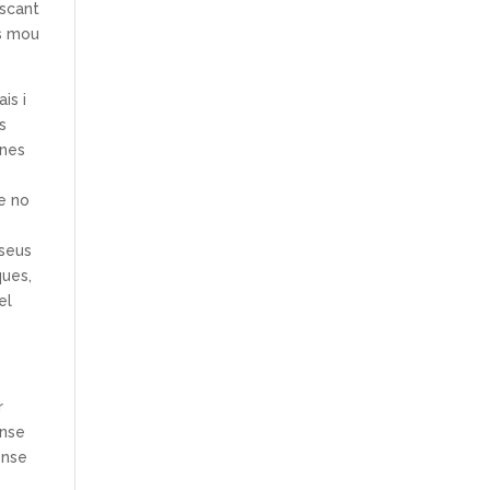
uscant
es mou
is i
ns
ones
ue no
 seus
ques,
el
r
ense
ense