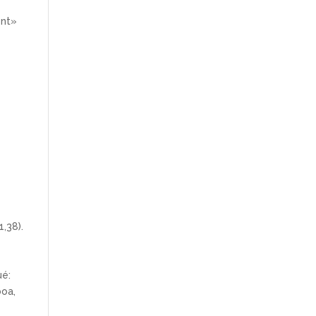
ent»
1,38).
ué:
boa,