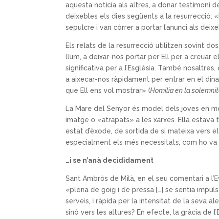
aquesta noticia als altres, a donar testimoni d
deixebles els dies següents a la resurrecció: 
sepulcre i van córrer a portar l’anunci als deix
Els relats de la resurrecció utilitzen sovint do
llum, a deixar-nos portar per Ell per a creuar 
significativa per a l’Església. També nosaltre
a aixecar-nos ràpidament per entrar en el dina
que Ell ens vol mostrar» (
Homilia en la solemnit
La Mare del Senyor és model dels joves en mo
imatge o «atrapats» a les xarxes. Ella estava 
estat d’èxode, de sortida de si mateixa vers el
especialment els més necessitats, com ho va s
…i se n’anà decididament
Sant Ambròs de Milà, en el seu comentari a l’E
«plena de goig i de pressa […] se sentia impul
serveis, i ràpida per la intensitat de la seva a
sinó vers les altures? En efecte, la gràcia de l’