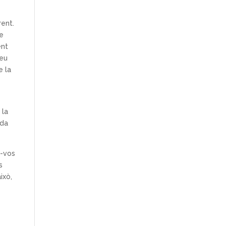
rent.
de
ent
deu
e la
 la
ada
r-vos
s
ixò,