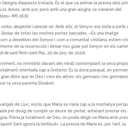
e l’alegria d’aquesta trobada. És el que va animar la pressa dels pr
«Les dones, amb por, però amb una gran alegria, se n’anaren del
ebles» (Mt
28,8).
s verbs:
despertar
i
aixecar-se
. Amb ells, el Senyor ens insta a sortir 
el llindar de totes les nostres portes tancades. «És una imatge
s, com a deixebles del Senyor i com a comunitat cristiana, estem cri
misme de la resurrecció i deixar-nos guiar pel Senyor en els cami
at de sant Pere i sant Pau
, 29 de juny de 2022).
viment, no immòbils davant del mirall contemplant la seva pròpi
totalment orientada cap a l’exterior. És la dona pasqual, en perma
 gran Altre que és Déu i vers els altres, els germans i les germanes
er la seva parenta Elisabet.
vangeli de Lluc, escriu que Maria se n’anà cap a la muntanya perq
sada pel desig de complir un deure de pietat, anhelant prestar els
legria. Plena ja totalment de Déu, on podia dirigir-se Maria amb pre
Esperit Sant ignora la lentitud». La pressa de Maria és, per tant, la