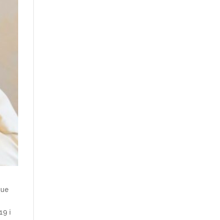
que
19 i