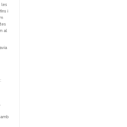
 les
ins i
em
stes
m al
avia
:
i
,
u amb