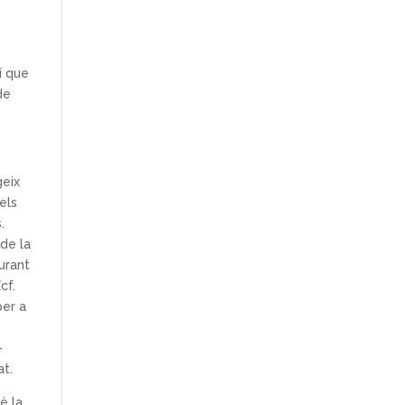
í que
de
geix
els
.
de la
durant
cf.
per a
—
at.
è la