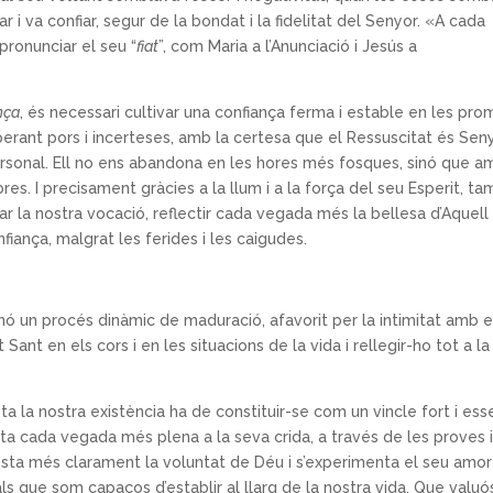
iar i va confiar, segur de la bondat i la fidelitat del Senyor. «A cada
pronunciar el seu “
fiat
”, com Maria a l’Anunciació i Jesús a
nça
, és necessari cultivar una confiança ferma i estable en les pr
perant pors i incerteses, amb la certesa que el Ressuscitat és Sen
 personal. Ell no ens abandona en les hores més fosques, sinó que a
res. I precisament gràcies a la llum i a la força del seu Esperit, t
r la nostra vocació, reflectir cada vegada més la bellesa d’Aquell
nfiança, malgrat les ferides i les caigudes.
inó un procés dinàmic de maduració, afavorit per la intimitat amb e
Sant en els cors i en les situacions de la vida i rellegir-ho tot a la
tota la nostra existència ha de constituir-se com un vincle fort i ess
ta cada vegada més plena a la seva crida, a través de les proves 
festa més clarament la voluntat de Déu i s’experimenta el seu amor
rnals que som capaços d’establir al llarg de la nostra vida. Que valuó