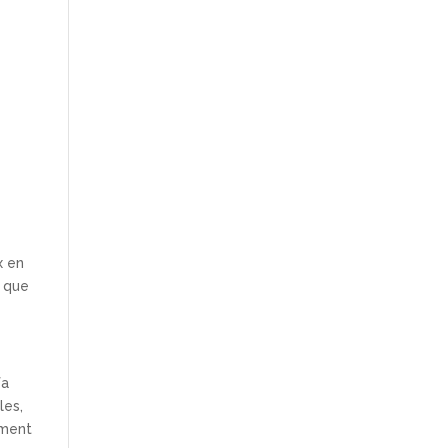
x en
, que
fa
les,
lment