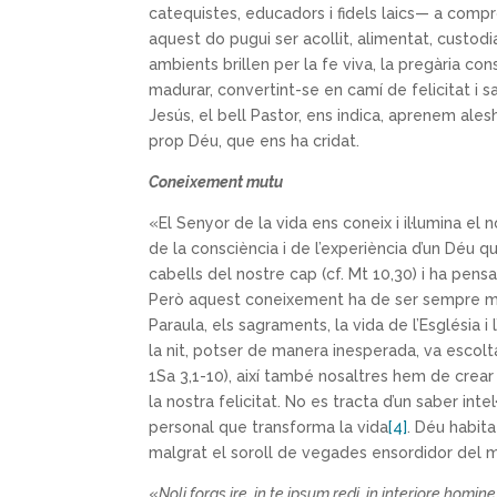
catequistes, educadors i fidels laics— a com
aquest do pugui ser acollit, alimentat, custod
ambients brillen per la fe viva, la pregària co
madurar, convertint-se en camí de felicitat i 
Jesús, el bell Pastor, ens indica, aprenem ale
prop Déu, que ens ha cridat.
Coneixement mutu
«El Senyor de la vida ens coneix i il·lumina el
de la consciència i de l’experiència d’un Déu 
cabells del nostre cap (cf. Mt 10,30) i ha pens
Però aquest coneixement ha de ser sempre mutu
Paraula, els sagraments, la vida de l’Església
la nit, potser de manera inesperada, va escolta
1Sa 3,1-10), així també nosaltres hem de crear 
la nostra felicitat. No es tracta d’un saber int
personal que transforma la vida
[4]
. Déu habita
malgrat el soroll de vegades ensordidor del 
«
Noli foras ire, in te ipsum redi, in interiore homin