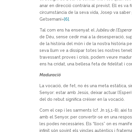
anar en direcció contrària al previst. Ell es va f
circumstància de la seva vida, Josep va saber 
Getsemaní»
[6]
.
Tal com ens ha ensenyat el
Jubileu de l’Espera
de Déu, sense cedir mai a la desesperació, su
de la història del món i de la nostra història
seva llum ve a dissipar totes les nostres teneb
travessant proves i crisis, podem veure madura
ens ha cridat, una bellesa feta de fidelitat i co
Maduració
La vocació, de fet, no és una meta estàtica, s
Senyor: estar amb Jesús, deixar actuar l’Esperit 
del do rebut significa créixer en la vocació.
Com el cep i les sarments (cf. Jn 15,1-8), així 
amb el Senyor, per convertir-se en una respos
les podes necessàries. Els “llocs” on es mani
infinit són sovint els vincles autèntics i frate