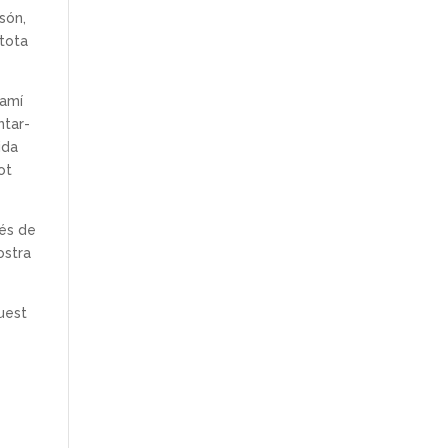
són,
 tota
camí
ntar-
ida
ot
vés de
ostra
quest