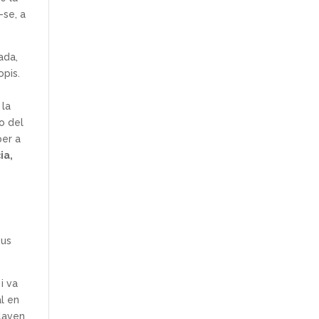
-se, a
ada,
opis.
 la
 o del
per a
ia,
eus
i va
al en
blaven