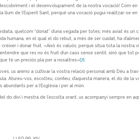
l descobriment i el desenvolupament de la nostra vocació! Com en 
la llum de l’Esperit Sant, perquè una vocació pugui realitzar-se en
ediata, quelcom “donat” d’una vegada per totes; més aviat és un 
a humana, en el qual el do rebut, a més de ser cuidat, ha d’alime
réixer i donar fruit. «Això és valuós, perquè situa tota la nostra v
entendre que res no és fruit d’un caos sense sentit, sinó que tot p
que té un preciós pla per a nosaltres»
[7]
.
es, us animo a cultivar la vostra relació personal amb Déu a tra
aula. Atureu-vos, escolteu, confieu; d’aquesta manera, el do de la v
s abundants per a l’Església i per al món.
del do diví i mestra de l’escolta orant, us acompanyi sempre en a
LLEÓ PP. XIV