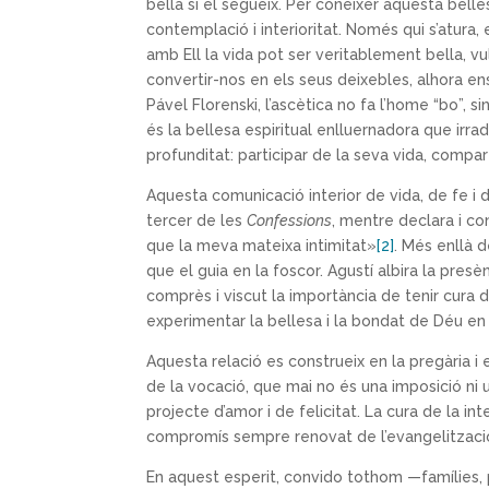
bella si el segueix. Per conèixer aquesta belles
contemplació i interioritat. Només qui s’atura, 
amb Ell la vida pot ser veritablement bella, vul
convertir-nos en els seus deixebles, alhora en
Pável Florenski, l’ascètica no fa l’home “bo”, si
és la bellesa espiritual enlluernadora que irradi
profunditat: participar de la seva vida, compar
Aquesta comunicació interior de vida, de fe i de
tercer de les
Confessions
, mentre declara i co
que la meva mateixa intimitat»
[2]
. Més enllà d
que el guia en la foscor. Agustí albira la pres
comprès i viscut la importància de tenir cura d
experimentar la bellesa i la bondat de Déu en 
Aquesta relació es construeix en la pregària i en e
de la vocació, que mai no és una imposició ni
projecte d’amor i de felicitat. La cura de la int
compromís sempre renovat de l’evangelitzaci
En aquest esperit, convido tothom —famílies, p