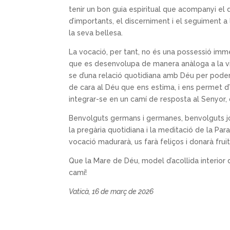
tenir un bon guia espiritual que acompanyi e
d’importants, el discerniment i el seguiment a 
la seva bellesa.
La vocació, per tant, no és una possessió imm
que es desenvolupa de manera anàloga a la vid
se d’una relació quotidiana amb Déu per poder c
de cara al Déu que ens estima, i ens permet d’
integrar-se en un camí de resposta al Senyor, 
Benvolguts germans i germanes, benvolguts jov
la pregària quotidiana i la meditació de la Par
vocació madurarà, us farà feliços i donarà fruit
Que la Mare de Déu, model d’acollida interior 
camí!
Vaticà, 16 de març de 2026