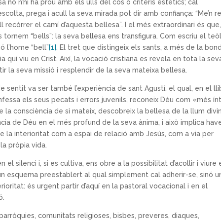
a no n’hi ha prou amb els ulls del cos o criteris estètics; cal
escolta, prega i acull la seva mirada pot dir amb confiança: “Me’n re
l recórrer el camí d’aquesta bellesa”. I el més extraordinari és que
s tornem “bells”: la seva bellesa ens transfigura. Com escriu el teò
nó l’home “bell”
[1]
. El tret que distingeix els sants, a més de la bon
a qui viu en Crist. Així, la vocació cristiana es revela en tota la sev
tir la seva missió i resplendir de la seva mateixa bellesa.
 sentit va ser també l’experiència de sant Agustí, el qual, en el lli
nfessa els seus pecats i errors juvenils, reconeix Déu com «més ín
e la consciència de si mateix, descobreix la bellesa de la llum divi
ència de Déu en el més profund de la seva ànima, i això implica hav
e la interioritat com a espai de relació amb Jesús, com a via per
la pròpia vida.
l silenci i, si es cultiva, ens obre a la possibilitat d’acollir i viure 
 un esquema preestablert al qual simplement cal adherir-se, sinó u
erioritat: és urgent partir d’aquí en la pastoral vocacional i en el
ó.
arròquies, comunitats religioses, bisbes, preveres, diaques,