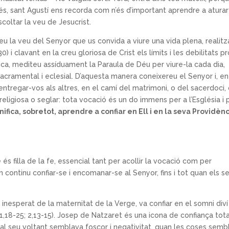
és, sant Agustí ens recorda com n’és d’important aprendre a aturar
scoltar la veu de Jesucrist.
u la veu del Senyor que us convida a viure una vida plena, realitz
30) i clavant en la creu gloriosa de Crist els límits i les debilitats pr
ica, mediteu assíduament la Paraula de Déu per viure-la cada dia,
acramental i eclesial. D’aquesta manera coneixereu el Senyor i, en
entregar-vos als altres, en el camí del matrimoni, o del sacerdoci,
eligiosa o seglar: tota vocació és un do immens per a l’Església i 
ifica, sobretot, aprendre a confiar en Ell i en la seva Providènc
és filla de la fe, essencial tant per acollir la vocació com per
n continu confiar-se i encomanar-se al Senyor, fins i tot quan els s
nesperat de la maternitat de la Verge, va confiar en el somni diví 
t 1,18-25; 2,13-15). Josep de Natzaret és una icona de confiança tot
ot al seu voltant semblava foscor i negativitat, quan les coses sem