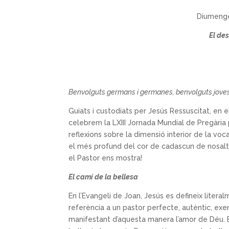
Diumenge
El de
Benvolguts germans i germanes, benvolguts joves
Guiats i custodiats per Jesús Ressuscitat, e
celebrem la LXIII Jornada Mundial de Pregària
reflexions sobre la dimensió interior de la vo
el més profund del cor de cadascun de nosaltr
el Pastor ens mostra!
El camí de la bellesa
En l’Evangeli de Joan, Jesús es defineix literal
referència a un pastor perfecte, autèntic, exe
manifestant d’aquesta manera l’amor de Déu. É