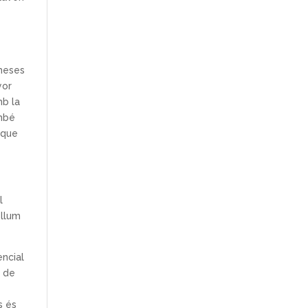
omeses
yor
mb la
ambé
 que
l
 llum
encial
i de
s és