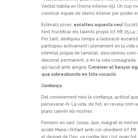
Veritat habita en l’home interior»
[5]
. Un cop m
construir espais de silenci interior per poder e
Estimats joves,
escolteu aquesta veu!
Escolte
fent fructificar els talents propis (cf. Mt 25,14-
Per tant, dediqueu temps a l’adoració eucaríst
participeu activament i plenament en la vida s
intimitat pròpia de l’amistat, descobrireu com 
diaconat permanent, o en la vida consagrada, r
qui l’acull amb alegria.
Conèixer el Senyor sign
que sobreabunda en tota vocació.
Confiança
Del coneixement neix la confiança, actitud que 
perseverar-hi. La vida, de fet, es revela com u
plans canviïn els nostres.
Pensem en sant Josep, que, malgrat el misteri i
acollir Maria i l’Infant amb cor obedient (cf. M
el designi de Déu: va confiar fins i tot quan t