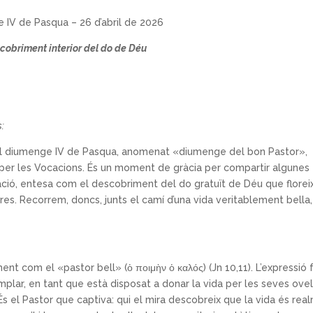
 IV de Pasqua – 26 d’abril de 2026
scobriment interior del do de Déu
:
n el diumenge IV de Pasqua, anomenat «diumenge del bon Pastor»,
 per les Vocacions. És un moment de gràcia per compartir algunes
cació, entesa com el descobriment del do gratuït de Déu que florei
es. Recorrem, doncs, junts el camí d’una vida veritablement bella
ment com el «pastor bell» (ὁ ποιμὴν ὁ καλός) (Jn 10,11). L’expressió 
mplar, en tant que està disposat a donar la vida per les seves ovel
s el Pastor que captiva: qui el mira descobreix que la vida és rea