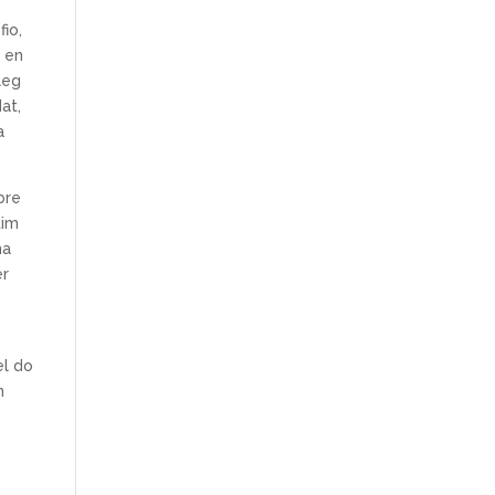
fio,
, en
leg
dat,
a
bre
tim
na
er
el do
n