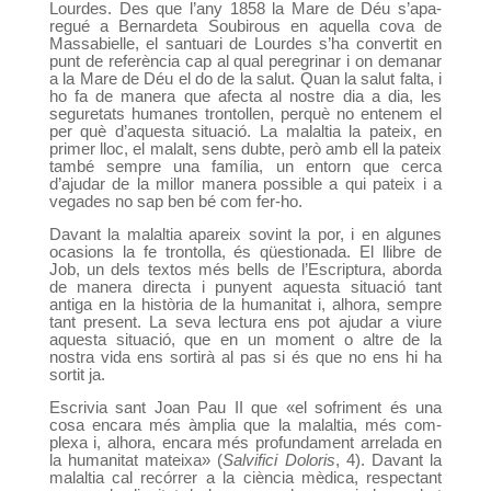
Lourdes. Des que l’any 1858 la Mare de Déu s’apa­
regué a Bernardeta Soubirous en aquella cova de
Massabielle, el santuari de Lourdes s’ha convertit en
punt de referència cap al qual peregrinar i on de­manar
a la Mare de Déu el do de la salut. Quan la salut falta, i
ho fa de manera que afecta al nostre dia a dia, les
seguretats humanes trontollen, perquè no entenem el
per què d’aquesta situació. La malaltia la pateix, en
primer lloc, el malalt, sens dubte, però amb ell la pateix
també sempre una família, un en­torn que cerca
d’ajudar de la millor manera possible a qui pateix i a
vegades no sap ben bé com fer-ho.
Davant la malaltia apareix sovint la por, i en algu­nes
ocasions la fe trontolla, és qüestionada. El llibre de
Job, un dels textos més bells de l’Escrip­tura, aborda
de manera directa i punyent aquesta situació tant
antiga en la història de la humanitat i, alhora, sempre
tant present. La seva lectura ens pot ajudar a viure
aquesta situació, que en un moment o altre de la
nostra vida ens sortirà al pas si és que no ens hi ha
sortit ja.
Escrivia sant Joan Pau II que «el sofriment és una
cosa encara més àmplia que la malaltia, més com­
plexa i, alhora, encara més profundament arrelada en
la humanitat mateixa» (
Salvifici Doloris
, 4). Davant la
malaltia cal recórrer a la ciència mèdica, respectant