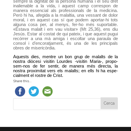
sempre la dignitat de la persona humana i el seu dret
inalienable a la vida, i aquest camp correspon de
manera essencial als professionals de la medici­na.
Però hi ha, afegida a la malaltia, una vessant de dolor
moral, i en aquest cas sí que podem aportar-hi tots
alguna cosa per, al menys, fer-ho més suporta­ble.
«Estava malalt i em vau visitar» (Mt 25,36), ens diu
Jesús. Estar al costat de qui pateix, i que aquest pugui
recórrer a una mà amiga i escoltar una paraula de
consol i d’encoratjament, és una de les principals
obres de misericòrdia.
Aquests dies, mentre un bon grup de malalts de la
nostra diòcesi visitin Lourdes -visitin Maria-, propo­
sem-nos de fer sentir, de manera més directa, la
nostra proximitat vers els malalts; en ells hi ha espe­
cialment el rostre de Crist.
Share this...