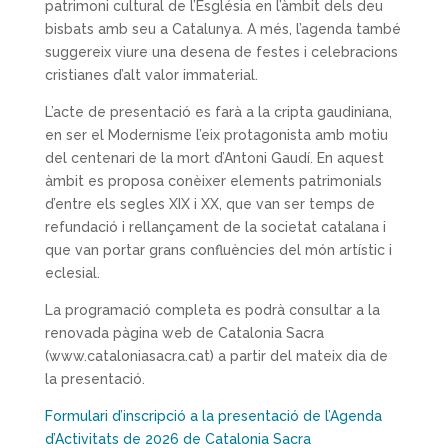
patrimoni cultural de l’Església en l’àmbit dels deu
bisbats amb seu a Catalunya. A més, l’agenda també
suggereix viure una desena de festes i celebracions
cristianes d’alt valor immaterial.
L’acte de presentació es farà a la cripta gaudiniana,
en ser el Modernisme l’eix protagonista amb motiu
del centenari de la mort d’Antoni Gaudí. En aquest
àmbit es proposa conèixer elements patrimonials
d’entre els segles XIX i XX, que van ser temps de
refundació i rellançament de la societat catalana i
que van portar grans confluències del món artístic i
eclesial.
La programació completa es podrà consultar a la
renovada pàgina web de Catalonia Sacra
(www.cataloniasacra.cat) a partir del mateix dia de
la presentació.
Formulari d’inscripció a la presentació de l’Agenda
d’Activitats de 2026 de Catalonia Sacra