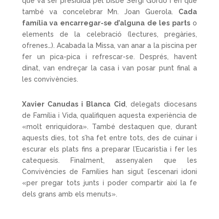
que va ser presidida pel bisbe Sergi Gordo i en què
també va concelebrar Mn. Joan Guerola.
Cada
família va encarregar-se d’alguna de les parts
o
elements de la celebració (lectures, pregàries,
ofrenes…). Acabada la Missa, van anar a la piscina per
fer un pica-pica i refrescar-se. Després, havent
dinat, van endreçar la casa i van posar punt final a
les convivències.
Xavier Canudas i Blanca Cid
, delegats diocesans
de Família i Vida, qualifiquen aquesta experiència de
«molt enriquidora». També destaquen que, durant
aquests dies, tot s’ha fet entre tots, des de cuinar i
escurar els plats fins a preparar l’Eucaristia i fer les
catequesis. Finalment, assenyalen que les
Convivències de Famílies han sigut l’escenari idoni
«per pregar tots junts i poder compartir així la fe
dels grans amb els menuts».