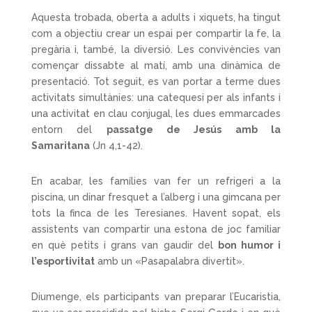
Aquesta trobada, oberta a adults i xiquets, ha tingut
com a objectiu crear un espai per compartir la fe, la
pregària i, també, la diversió. Les convivències van
començar dissabte al matí, amb una dinàmica de
presentació. Tot seguit, es van portar a terme dues
activitats simultànies: una catequesi per als infants i
una activitat en clau conjugal, les dues emmarcades
entorn del
passatge de Jesús amb la
Samaritana
(Jn 4,1-42).
En acabar, les famílies van fer un refrigeri a la
piscina, un dinar fresquet a l’alberg i una gimcana per
tots la finca de les Teresianes. Havent sopat, els
assistents van compartir una estona de joc familiar
en què petits i grans van gaudir del
bon humor i
l’esportivitat
amb un «Pasapalabra divertit».
Diumenge, els participants van preparar l’Eucaristia,