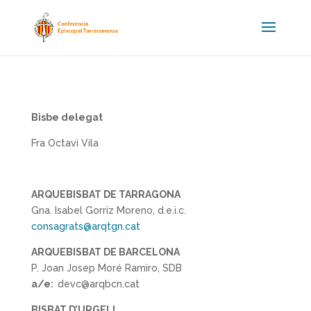
Bisbe delegat
Fra Octavi Vila
ARQUEBISBAT DE TARRAGONA
Gna. Isabel Gorriz Moreno, d.e.i.c.
consagrats@arqtgn.cat
ARQUEBISBAT DE BARCELONA
P. Joan Josep Moré Ramiro, SDB
a/e:
devc@arqbcn.cat
BISBAT D’URGELL