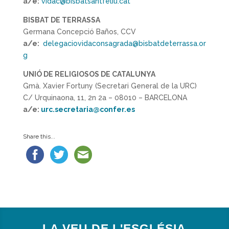
a/e:
vidac@bisbatsantfeliu.cat
BISBAT DE TERRASSA
Germana Concepció Baños, CCV
a/e:
delegaciovidaconsagrada@bisbatdeterrassa.or
g
UNIÓ DE RELIGIOSOS DE CATALUNYA
Gmà. Xavier Fortuny (Secretari General de la URC)
C/ Urquinaona, 11, 2n 2a – 08010 – BARCELONA
a/e:
urc.secretaria@confer.es
Share this...
LA VEU DE L'ESGLÉSIA