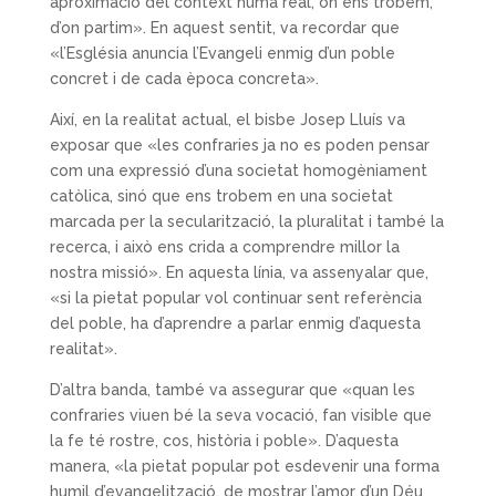
aproximació del context humà real, on ens trobem,
d’on partim». En aquest sentit, va recordar que
«l’Església anuncia l’Evangeli enmig d’un poble
concret i de cada època concreta».
Així, en la realitat actual, el bisbe Josep Lluís va
exposar que «les confraries ja no es poden pensar
com una expressió d’una societat homogèniament
catòlica, sinó que ens trobem en una societat
marcada per la secularització, la pluralitat i també la
recerca, i això ens crida a comprendre millor la
nostra missió». En aquesta línia, va assenyalar que,
«si la pietat popular vol continuar sent referència
del poble, ha d’aprendre a parlar enmig d’aquesta
realitat».
D’altra banda, també va assegurar que «quan les
confraries viuen bé la seva vocació, fan visible que
la fe té rostre, cos, història i poble». D’aquesta
manera, «la pietat popular pot esdevenir una forma
humil d’evangelització, de mostrar l’amor d’un Déu