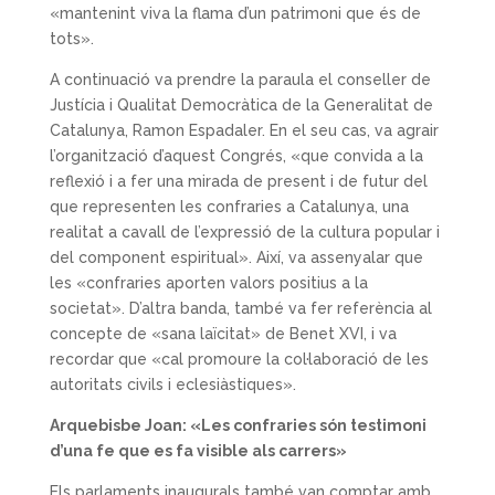
«mantenint viva la flama d’un patrimoni que és de
tots».
A continuació va prendre la paraula el conseller de
Justícia i Qualitat Democràtica de la Generalitat de
Catalunya, Ramon Espadaler. En el seu cas, va agrair
l’organització d’aquest Congrés, «que convida a la
reflexió i a fer una mirada de present i de futur del
que representen les confraries a Catalunya, una
realitat a cavall de l’expressió de la cultura popular i
del component espiritual». Així, va assenyalar que
les «confraries aporten valors positius a la
societat». D’altra banda, també va fer referència al
concepte de «sana laïcitat» de Benet XVI, i va
recordar que «cal promoure la col·laboració de les
autoritats civils i eclesiàstiques».
Arquebisbe Joan: «Les confraries són testimoni
d’una fe que es fa visible als carrers»
Els parlaments inaugurals també van comptar amb