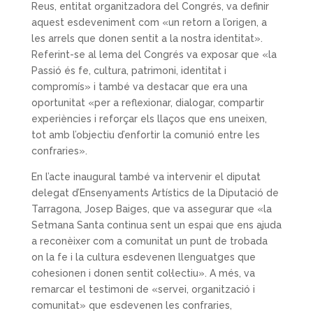
Reus, entitat organitzadora del Congrés, va definir
aquest esdeveniment com «un retorn a l’origen, a
les arrels que donen sentit a la nostra identitat».
Referint-se al lema del Congrés va exposar que «la
Passió és fe, cultura, patrimoni, identitat i
compromís» i també va destacar que era una
oportunitat «per a reflexionar, dialogar, compartir
experiències i reforçar els llaços que ens uneixen,
tot amb l’objectiu d’enfortir la comunió entre les
confraries».
En l’acte inaugural també va intervenir el diputat
delegat d’Ensenyaments Artístics de la Diputació de
Tarragona, Josep Baiges, que va assegurar que «la
Setmana Santa continua sent un espai que ens ajuda
a reconèixer com a comunitat un punt de trobada
on la fe i la cultura esdevenen llenguatges que
cohesionen i donen sentit col·lectiu». A més, va
remarcar el testimoni de «servei, organització i
comunitat» que esdevenen les confraries,