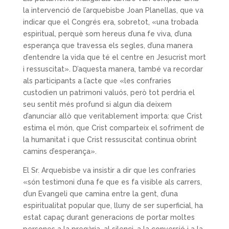
la intervenció de l’arquebisbe Joan Planellas, que va
indicar que el Congrés era, sobretot, «una trobada
espiritual, perquè som hereus d’una fe viva, d’una
esperança que travessa els segles, d’una manera
d’entendre la vida que té el centre en Jesucrist mort
i ressuscitat». D’aquesta manera, també va recordar
als participants a l’acte que «les confraries
custodien un patrimoni valuós, però tot perdria el
seu sentit més profund si algun dia deixem
d’anunciar allò que veritablement importa: que Crist
estima el món, que Crist comparteix el sofriment de
la humanitat i que Crist ressuscitat continua obrint
camins d’esperança».
El Sr. Arquebisbe va insistir a dir que les confraries
«són testimoni d’una fe que es fa visible als carrers,
d’un Evangeli que camina entre la gent, d’una
espiritualitat popular que, lluny de ser superficial, ha
estat capaç durant generacions de portar moltes
persones a la pregària, al silenci, a la conversió i a la