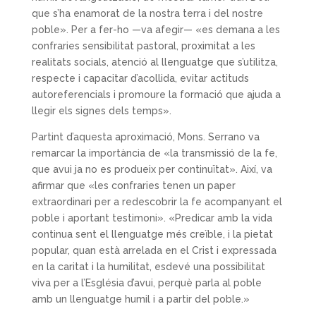
que s’ha enamorat de la nostra terra i del nostre
poble». Per a fer-ho —va afegir— «es demana a les
confraries sensibilitat pastoral, proximitat a les
realitats socials, atenció al llenguatge que s’utilitza,
respecte i capacitar d’acollida, evitar actituds
autoreferencials i promoure la formació que ajuda a
llegir els signes dels temps».
Partint d’aquesta aproximació, Mons. Serrano va
remarcar la importància de «la transmissió de la fe,
que avui ja no es produeix per continuïtat». Així, va
afirmar que «les confraries tenen un paper
extraordinari per a redescobrir la fe acompanyant el
poble i aportant testimoni». «Predicar amb la vida
continua sent el llenguatge més creïble, i la pietat
popular, quan està arrelada en el Crist i expressada
en la caritat i la humilitat, esdevé una possibilitat
viva per a l’Església d’avui, perquè parla al poble
amb un llenguatge humil i a partir del poble.»