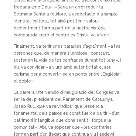
trobada amb Déu». «Seria un error reduir la
Setmana Santa a folklore, a espectacle o a simple
identitat cultural; tot això pot tenir valor, i
evidentment forma part de la nostra història
compartida, però el centre és Crist», va afegir.
Finalment, va tenir unes paraules d’agraïment «a les
persones que, de manera silenciosa i constant,
sostenen la vida de les confraries durant tot l’any», i
els va convidar «a viure amb autenticitat el seu
carisma per a convertir-se en ponts entre l’Església i
el poble».
La darrera intervenció d’inauguració del Congrés va
ser la del president del Parlament de Catalunya,
Josep Rull, que va reivindicar que l’essència
fonamental dels països es constitueix a partir «d’un
patrimoni intangible que dona sentit i força a la
comunitat». Així, va exposar que «les confraries
formen part d’un llegat que continua viu i esdevé