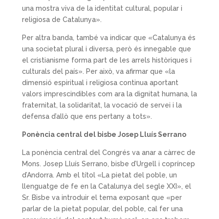
una mostra viva de la identitat cultural, popular i
religiosa de Catalunya».
Per altra banda, també va indicar que «Catalunya és
una societat plural i diversa, però és innegable que
el cristianisme forma part de les arrels històriques i
culturals del país». Per això, va afirmar que «la
dimensió espiritual i religiosa continua aportant
valors imprescindibles com ara la dignitat humana, la
fraternitat, la solidaritat, la vocació de servei i la
defensa d’allò que ens pertany a tots».
Ponència central del bisbe Josep Lluís Serrano
La ponència central del Congrés va anar a càrrec de
Mons. Josep Lluís Serrano, bisbe d’Urgell i copríncep
d’Andorra. Amb el títol «La pietat del poble, un
llenguatge de fe en la Catalunya del segle XXI», el
Sr. Bisbe va introduir el tema exposant que «per
parlar de la pietat popular, del poble, cal fer una