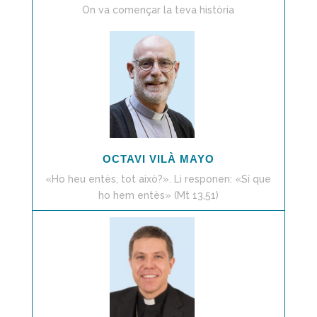
On va començar la teva història
OCTAVI VILÀ MAYO
«Ho heu entès, tot això?». Li responen: «Sí que
ho hem entès» (Mt 13,51)