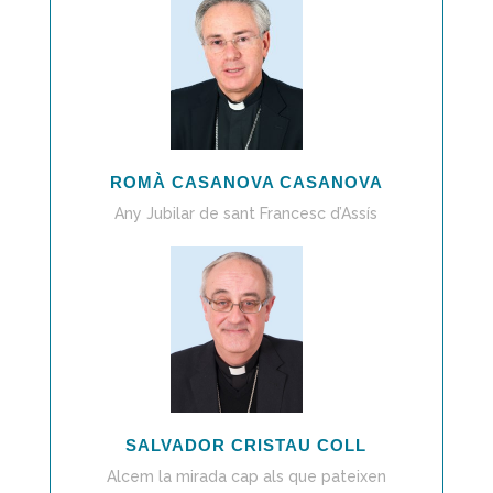
ROMÀ CASANOVA CASANOVA
Any Jubilar de sant Francesc d’Assís
SALVADOR CRISTAU COLL
Alcem la mirada cap als que pateixen