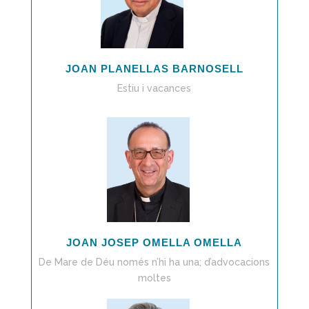
JOAN PLANELLAS BARNOSELL
Estiu i vacances
JOAN JOSEP OMELLA OMELLA
De Mare de Déu només n’hi ha una; d’advocacions
moltes