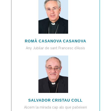
ROMÀ CASANOVA CASANOVA
Any Jubilar de sant Francesc d’Assís
SALVADOR CRISTAU COLL
Alcem la mirada cap als que pateixen