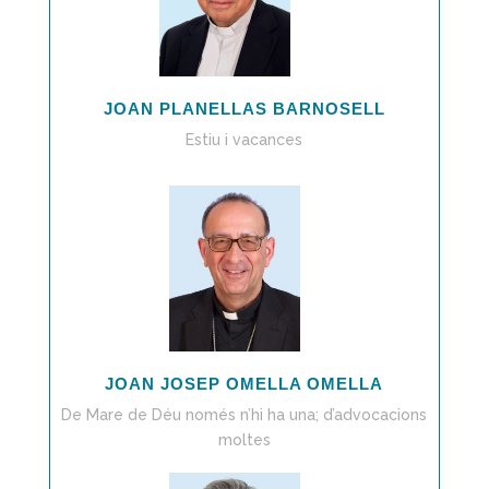
JOAN PLANELLAS BARNOSELL
Estiu i vacances
JOAN JOSEP OMELLA OMELLA
De Mare de Déu només n’hi ha una; d’advocacions
moltes