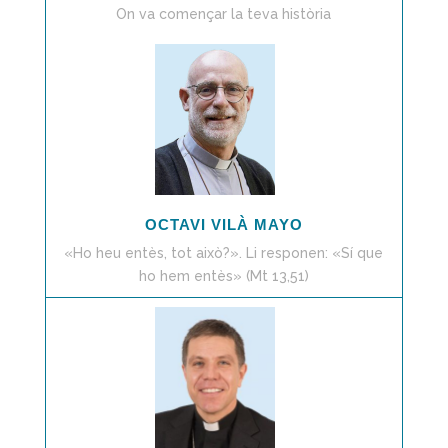
On va començar la teva història
OCTAVI VILÀ MAYO
«Ho heu entès, tot això?». Li responen: «Sí que
ho hem entès» (Mt 13,51)